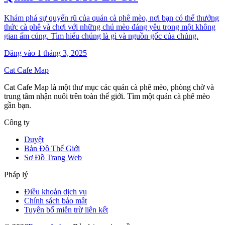
Khám phá sự quyến rũ của quán cà phê mèo, nơi bạn có thể thưởng
thức cà phê và chơi với những chú mèo đáng yêu trong một không
gian ấm cúng. Tìm hiểu chúng là gì và nguồn gốc của chúng.
Đăng vào 1 tháng 3, 2025
Cat Cafe Map
Cat Cafe Map là một thư mục các quán cà phê mèo, phòng chờ và
trung tâm nhận nuôi trên toàn thế giới. Tìm một quán cà phê mèo
gần bạn.
Công ty
Duyệt
Bản Đồ Thế Giới
Sơ Đồ Trang Web
Pháp lý
Điều khoản dịch vụ
Chính sách bảo mật
Tuyên bố miễn trừ liên kết