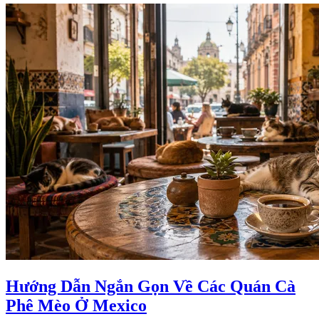
Hướng Dẫn Ngắn Gọn Về Các Quán Cà
Phê Mèo Ở Mexico