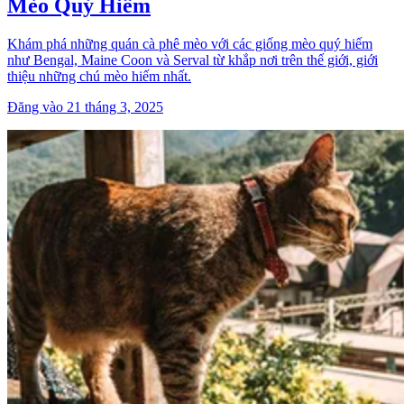
Mèo Quý Hiếm
Khám phá những quán cà phê mèo với các giống mèo quý hiếm
như Bengal, Maine Coon và Serval từ khắp nơi trên thế giới, giới
thiệu những chú mèo hiếm nhất.
Đăng vào 21 tháng 3, 2025