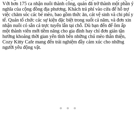
Với hơn 175 ca nhận nuôi thành công, quán đã trở thành một phần ý
nghĩa của cộng đồng địa phương. Khách trả phí vào cửa để hỗ trợ
việc chăm sóc các bé mèo, bao gồm thức ăn, cát vệ sinh và chi phí y
tế. Quán tổ chức các sự kiện đặc biệt trong suốt cả năm, và đơn xin
nhận nuôi có sẵn cả trực tuyến lẫn tại chỗ. Dù bạn đến để ôm ấp
một thành viên mới tiềm năng cho gia đình hay chỉ đơn giản tận
hưởng khoảng thời gian yên tĩnh bên những chú mèo thân thiện,
Cozy Kitty Cafe mang đến trải nghiệm đầy cảm xúc cho những
người yêu động vật.