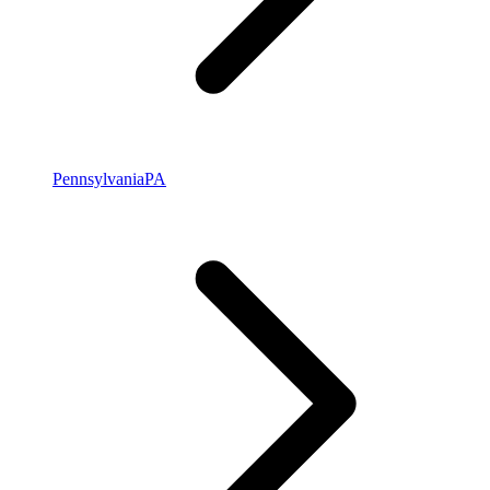
Pennsylvania
PA