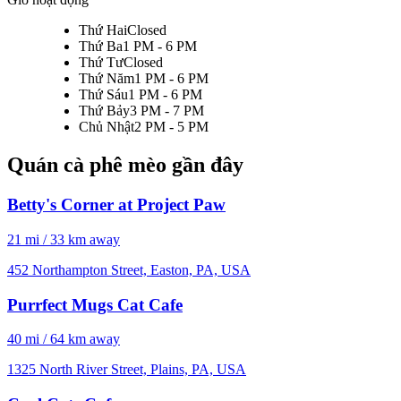
Thứ Hai
Closed
Thứ Ba
1 PM - 6 PM
Thứ Tư
Closed
Thứ Năm
1 PM - 6 PM
Thứ Sáu
1 PM - 6 PM
Thứ Bảy
3 PM - 7 PM
Chủ Nhật
2 PM - 5 PM
Quán cà phê mèo gần đây
Betty's Corner at Project Paw
21 mi / 33 km away
452 Northampton Street, Easton, PA, USA
Purrfect Mugs Cat Cafe
40 mi / 64 km away
1325 North River Street, Plains, PA, USA