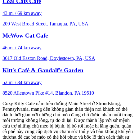
Coal Cats Cafe
43 mi / 69 km away
209 West Broad Street, Tamaqua, PA, USA
MeWow Cat Cafe
46 mi / 74 km away
3617 Old Easton Road, Doylestown, PA, USA
Kitt's Café & Gandalf's Garden
52 mi / 84 km away
8520 Allentown Pike #14, Blandon, PA 19510
Cozy Kitty Cafe nằm trên đường Main Street ở Stroudsburg,
Pennsylvania, mang đến không gian thân thiện nơi khách có thể
dành thời gian với những chú mèo đang chờ được nhận nuôi trong
môi trường không lồng, tự do đi lại. Được thành lập với sứ mệnh
cứu trợ những chú mèo bị bệnh, bị bỏ rơi hoặc bị lãng quên, quán
cà phê này cung cấp dịch vụ chăm sóc thú y và bầu không khí yêu
thương để các bé mèo có thể hồi phục và bộc lộ tính cách thật sự.