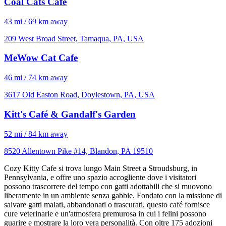
Coal Cats Cafe
43 mi / 69 km away
209 West Broad Street, Tamaqua, PA, USA
MeWow Cat Cafe
46 mi / 74 km away
3617 Old Easton Road, Doylestown, PA, USA
Kitt's Café & Gandalf's Garden
52 mi / 84 km away
8520 Allentown Pike #14, Blandon, PA 19510
Cozy Kitty Cafe si trova lungo Main Street a Stroudsburg, in
Pennsylvania, e offre uno spazio accogliente dove i visitatori
possono trascorrere del tempo con gatti adottabili che si muovono
liberamente in un ambiente senza gabbie. Fondato con la missione di
salvare gatti malati, abbandonati o trascurati, questo café fornisce
cure veterinarie e un'atmosfera premurosa in cui i felini possono
guarire e mostrare la loro vera personalità. Con oltre 175 adozioni