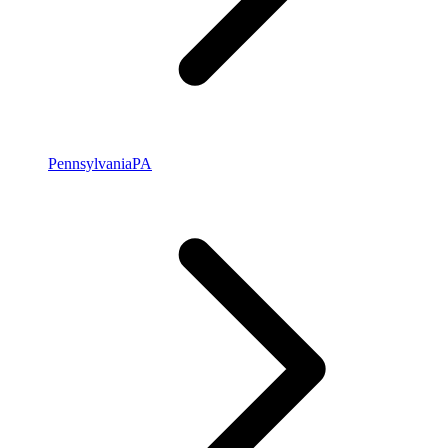
Pennsylvania
PA