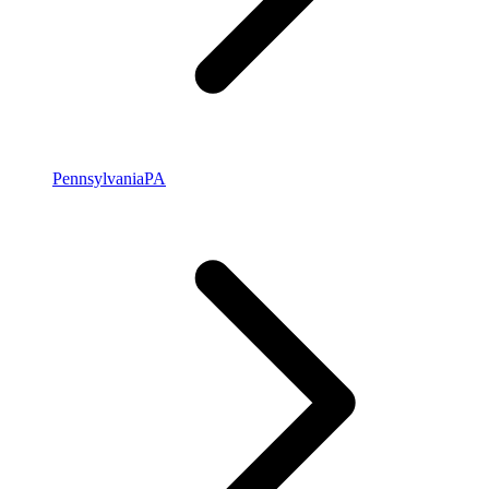
Pennsylvania
PA