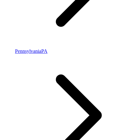
Pennsylvania
PA