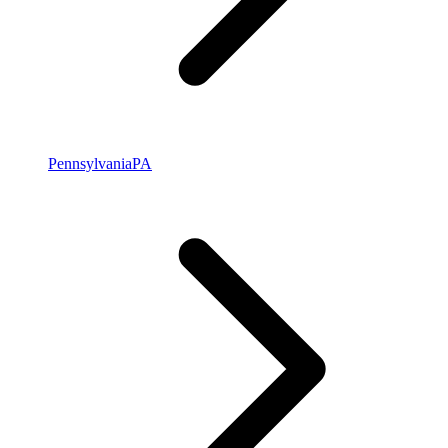
Pennsylvania
PA