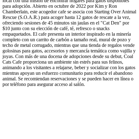
local con una misión de encontrar hogares para gatos disponibles
para adopción. Abierto en octubre de 2022 por Kim y Ron
Chamberlain, este acogedor cafe se asocia con Starting Over Animal
Rescue (S.O.A.R.) para acoger hasta 12 gatos de rescate a la vez,
ofreciendo sesiones de 45 minutos sin jaulas en el "Cat Den" por
$10 junto con su elección de café, té, refresco o snacks
empaquetados. El cafe presenta un interior inspirado en la minería
completo con un carrito de carbón a tamaño real, mural de pozo y
techo de metal corrugado, mientras que una tienda de regalos vende
golosinas para gatos, accesorios y mercancía temática como vajilla y
joyas. Con más de una docena de adopciones desde su debut, Coal
Cats Cafe proporciona un ambiente sin estrés para sus felinos,
animando a los visitantes a relajarse, beber y socializar con los gatos
mientras apoyan un esfuerzo comunitario para reducir el abandono
animal. Se recomiendan reservaciones y se pueden hacer en línea o
por teléfono para asegurar acceso al salón.