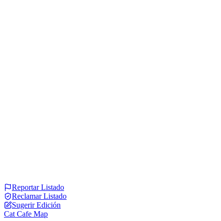
Reportar Listado
Reclamar Listado
Sugerir Edición
Cat Cafe Map