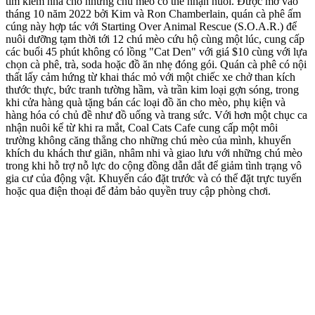
tìm kiếm nhà cho những chú mèo có thể nhận nuôi. Được mở vào
tháng 10 năm 2022 bởi Kim và Ron Chamberlain, quán cà phê ấm
cúng này hợp tác với Starting Over Animal Rescue (S.O.A.R.) để
nuôi dưỡng tạm thời tới 12 chú mèo cứu hộ cùng một lúc, cung cấp
các buổi 45 phút không có lồng "Cat Den" với giá $10 cùng với lựa
chọn cà phê, trà, soda hoặc đồ ăn nhẹ đóng gói. Quán cà phê có nội
thất lấy cảm hứng từ khai thác mỏ với một chiếc xe chở than kích
thước thực, bức tranh tường hầm, và trần kim loại gợn sóng, trong
khi cửa hàng quà tặng bán các loại đồ ăn cho mèo, phụ kiện và
hàng hóa có chủ đề như đồ uống và trang sức. Với hơn một chục ca
nhận nuôi kể từ khi ra mắt, Coal Cats Cafe cung cấp một môi
trường không căng thẳng cho những chú mèo của mình, khuyến
khích du khách thư giãn, nhâm nhi và giao lưu với những chú mèo
trong khi hỗ trợ nỗ lực do cộng đồng dẫn dắt để giảm tình trạng vô
gia cư của động vật. Khuyến cáo đặt trước và có thể đặt trực tuyến
hoặc qua điện thoại để đảm bảo quyền truy cập phòng chơi.