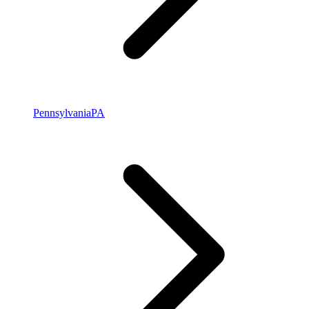
Pennsylvania
PA