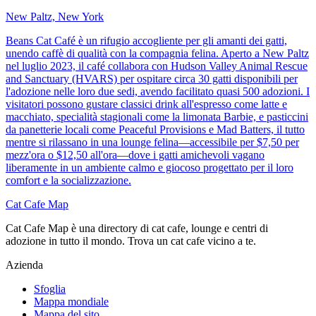
New Paltz, New York
Beans Cat Café è un rifugio accogliente per gli amanti dei gatti,
unendo caffè di qualità con la compagnia felina. Aperto a New Paltz
nel luglio 2023, il café collabora con Hudson Valley Animal Rescue
and Sanctuary (HVARS) per ospitare circa 30 gatti disponibili per
l'adozione nelle loro due sedi, avendo facilitato quasi 500 adozioni. I
visitatori possono gustare classici drink all'espresso come latte e
macchiato, specialità stagionali come la limonata Barbie, e pasticcini
da panetterie locali come Peaceful Provisions e Mad Batters, il tutto
mentre si rilassano in una lounge felina—accessibile per $7,50 per
mezz'ora o $12,50 all'ora—dove i gatti amichevoli vagano
liberamente in un ambiente calmo e giocoso progettato per il loro
comfort e la socializzazione.
Cat Cafe Map
Cat Cafe Map è una directory di cat cafe, lounge e centri di
adozione in tutto il mondo. Trova un cat cafe vicino a te.
Azienda
Sfoglia
Mappa mondiale
Mappa del sito