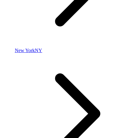
New York
NY