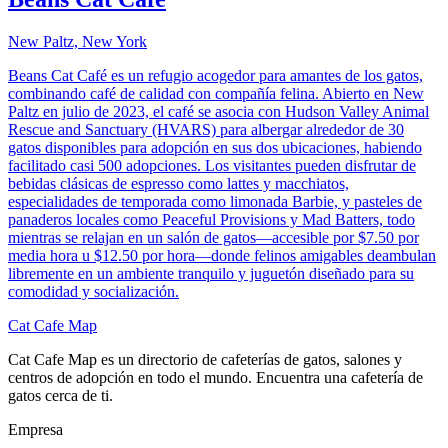
New Paltz, New York
Beans Cat Café es un refugio acogedor para amantes de los gatos,
combinando café de calidad con compañía felina. Abierto en New
Paltz en julio de 2023, el café se asocia con Hudson Valley Animal
Rescue and Sanctuary (HVARS) para albergar alrededor de 30
gatos disponibles para adopción en sus dos ubicaciones, habiendo
facilitado casi 500 adopciones. Los visitantes pueden disfrutar de
bebidas clásicas de espresso como lattes y macchiatos,
especialidades de temporada como limonada Barbie, y pasteles de
panaderos locales como Peaceful Provisions y Mad Batters, todo
mientras se relajan en un salón de gatos—accesible por $7.50 por
media hora u $12.50 por hora—donde felinos amigables deambulan
libremente en un ambiente tranquilo y juguetón diseñado para su
comodidad y socialización.
Cat Cafe Map
Cat Cafe Map es un directorio de cafeterías de gatos, salones y
centros de adopción en todo el mundo. Encuentra una cafetería de
gatos cerca de ti.
Empresa