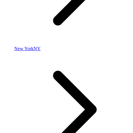
New York
NY