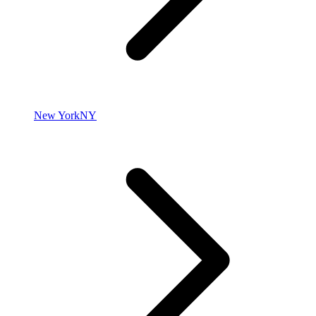
New York
NY