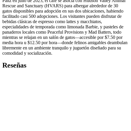
Paltz en julio de 2023, el café se asocia con Hudson Valley Animal
Rescue and Sanctuary (HVARS) para albergar alrededor de 30
gatos disponibles para adopción en sus dos ubicaciones, habiendo
facilitado casi 500 adopciones. Los visitantes pueden disfrutar de
bebidas clásicas de espresso como lattes y macchiatos,
especialidades de temporada como limonada Barbie, y pasteles de
panaderos locales como Peaceful Provisions y Mad Batters, todo
mientras se relajan en un salón de gatos—accesible por $7.50 por
media hora u $12.50 por hora—donde felinos amigables deambulan
libremente en un ambiente tranquilo y juguetón diseñado para su
comodidad y socialización.
Reseñas