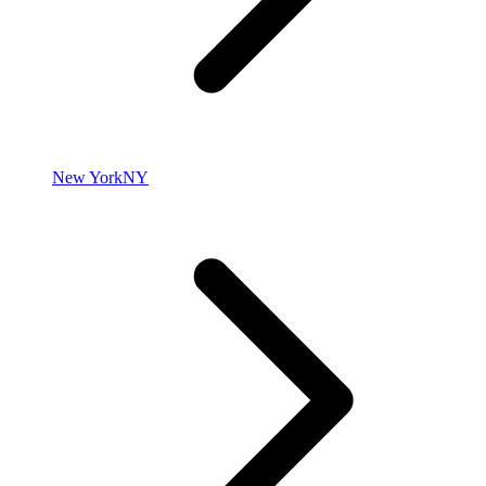
New York
NY