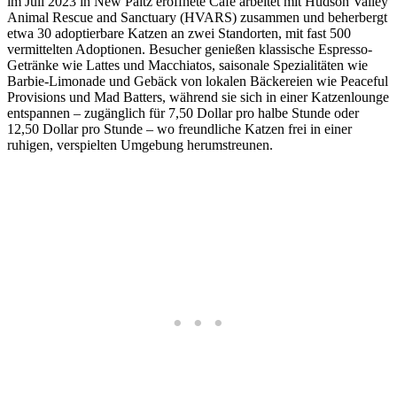
im Juli 2023 in New Paltz eröffnete Café arbeitet mit Hudson Valley
Animal Rescue and Sanctuary (HVARS) zusammen und beherbergt
etwa 30 adoptierbare Katzen an zwei Standorten, mit fast 500
vermittelten Adoptionen. Besucher genießen klassische Espresso-
Getränke wie Lattes und Macchiatos, saisonale Spezialitäten wie
Barbie-Limonade und Gebäck von lokalen Bäckereien wie Peaceful
Provisions und Mad Batters, während sie sich in einer Katzenlounge
entspannen – zugänglich für 7,50 Dollar pro halbe Stunde oder
12,50 Dollar pro Stunde – wo freundliche Katzen frei in einer
ruhigen, verspielten Umgebung herumstreunen.