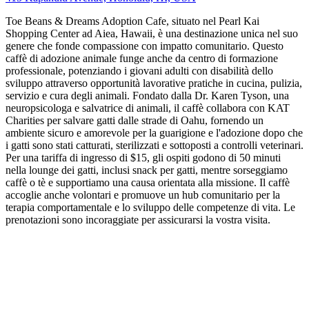
Toe Beans & Dreams Adoption Cafe, situato nel Pearl Kai
Shopping Center ad Aiea, Hawaii, è una destinazione unica nel suo
genere che fonde compassione con impatto comunitario. Questo
caffè di adozione animale funge anche da centro di formazione
professionale, potenziando i giovani adulti con disabilità dello
sviluppo attraverso opportunità lavorative pratiche in cucina, pulizia,
servizio e cura degli animali. Fondato dalla Dr. Karen Tyson, una
neuropsicologa e salvatrice di animali, il caffè collabora con KAT
Charities per salvare gatti dalle strade di Oahu, fornendo un
ambiente sicuro e amorevole per la guarigione e l'adozione dopo che
i gatti sono stati catturati, sterilizzati e sottoposti a controlli veterinari.
Per una tariffa di ingresso di $15, gli ospiti godono di 50 minuti
nella lounge dei gatti, inclusi snack per gatti, mentre sorseggiamo
caffè o tè e supportiamo una causa orientata alla missione. Il caffè
accoglie anche volontari e promuove un hub comunitario per la
terapia comportamentale e lo sviluppo delle competenze di vita. Le
prenotazioni sono incoraggiate per assicurarsi la vostra visita.