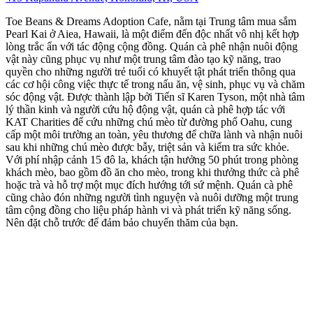
Toe Beans & Dreams Adoption Cafe, nằm tại Trung tâm mua sắm
Pearl Kai ở Aiea, Hawaii, là một điểm đến độc nhất vô nhị kết hợp
lòng trắc ẩn với tác động cộng đồng. Quán cà phê nhận nuôi động
vật này cũng phục vụ như một trung tâm đào tạo kỹ năng, trao
quyền cho những người trẻ tuổi có khuyết tật phát triển thông qua
các cơ hội công việc thực tế trong nấu ăn, vệ sinh, phục vụ và chăm
sóc động vật. Được thành lập bởi Tiến sĩ Karen Tyson, một nhà tâm
lý thần kinh và người cứu hộ động vật, quán cà phê hợp tác với
KAT Charities để cứu những chú mèo từ đường phố Oahu, cung
cấp một môi trường an toàn, yêu thương để chữa lành và nhận nuôi
sau khi những chú mèo được bẫy, triệt sản và kiểm tra sức khỏe.
Với phí nhập cảnh 15 đô la, khách tận hưởng 50 phút trong phòng
khách mèo, bao gồm đồ ăn cho mèo, trong khi thưởng thức cà phê
hoặc trà và hỗ trợ một mục đích hướng tới sứ mệnh. Quán cà phê
cũng chào đón những người tình nguyện và nuôi dưỡng một trung
tâm cộng đồng cho liệu pháp hành vi và phát triển kỹ năng sống.
Nên đặt chỗ trước để đảm bảo chuyến thăm của bạn.