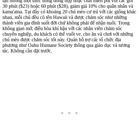
tận hưởng một thức uống đóng hộp hoặc chai miễn phí với các gói
30 phút ($23) hoặc 60 phút ($28), giảm giá 10% cho quân nhân và
kama'aina. Tại đây có khoảng 20 chú mèo cư trú với các giống khác
nhau, mỗi chú đều có tên Hawaii và được chăm sóc như những
thành viên gia đình suốt đời chứ không phải để nhận nuôi. Trong
không gian mở, điều hòa khí hậu với các nhân viên chăm sóc
chuyên nghiệp, du khách có thể vuốt ve, cho ăn và chơi với những
chú mèo được chăm sóc tốt này. Quán hỗ trợ các tổ chức địa
phương như Oahu Humane Society thông qua giáo dục và tương
tác. Không cần đặt trước.