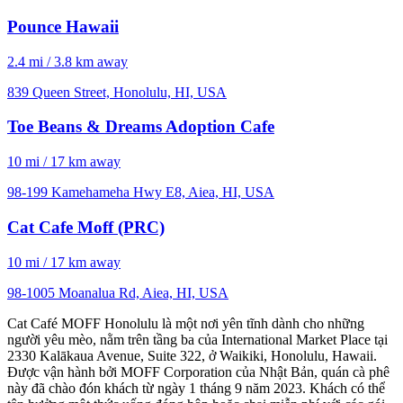
Pounce Hawaii
2.4 mi / 3.8 km away
839 Queen Street, Honolulu, HI, USA
Toe Beans & Dreams Adoption Cafe
10 mi / 17 km away
98-199 Kamehameha Hwy E8, Aiea, HI, USA
Cat Cafe Moff (PRC)
10 mi / 17 km away
98-1005 Moanalua Rd, Aiea, HI, USA
Cat Café MOFF Honolulu là một nơi yên tĩnh dành cho những
người yêu mèo, nằm trên tầng ba của International Market Place tại
2330 Kalākaua Avenue, Suite 322, ở Waikiki, Honolulu, Hawaii.
Được vận hành bởi MOFF Corporation của Nhật Bản, quán cà phê
này đã chào đón khách từ ngày 1 tháng 9 năm 2023. Khách có thể