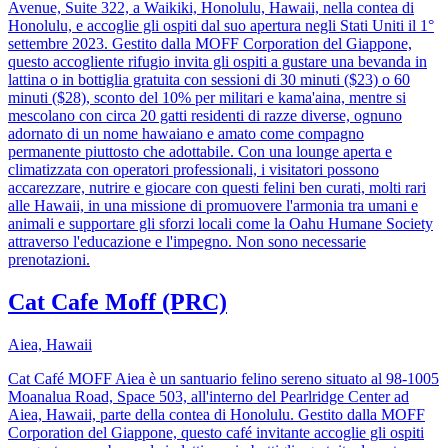
Avenue, Suite 322, a Waikiki, Honolulu, Hawaii, nella contea di
Honolulu, e accoglie gli ospiti dal suo apertura negli Stati Uniti il 1°
settembre 2023. Gestito dalla MOFF Corporation del Giappone,
questo accogliente rifugio invita gli ospiti a gustare una bevanda in
lattina o in bottiglia gratuita con sessioni di 30 minuti ($23) o 60
minuti ($28), sconto del 10% per militari e kama'aina, mentre si
mescolano con circa 20 gatti residenti di razze diverse, ognuno
adornato di un nome hawaiano e amato come compagno
permanente piuttosto che adottabile. Con una lounge aperta e
climatizzata con operatori professionali, i visitatori possono
accarezzare, nutrire e giocare con questi felini ben curati, molti rari
alle Hawaii, in una missione di promuovere l'armonia tra umani e
animali e supportare gli sforzi locali come la Oahu Humane Society
attraverso l'educazione e l'impegno. Non sono necessarie
prenotazioni.
Cat Cafe Moff (PRC)
Aiea, Hawaii
Cat Café MOFF Aiea è un santuario felino sereno situato al 98-1005
Moanalua Road, Space 503, all'interno del Pearlridge Center ad
Aiea, Hawaii, parte della contea di Honolulu. Gestito dalla MOFF
Corporation del Giappone, questo café invitante accoglie gli ospiti