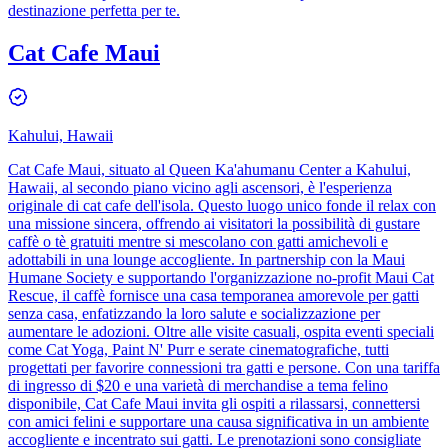
destinazione perfetta per te.
Cat Cafe Maui
Kahului, Hawaii
Cat Cafe Maui, situato al Queen Ka'ahumanu Center a Kahului,
Hawaii, al secondo piano vicino agli ascensori, è l'esperienza
originale di cat cafe dell'isola. Questo luogo unico fonde il relax con
una missione sincera, offrendo ai visitatori la possibilità di gustare
caffè o tè gratuiti mentre si mescolano con gatti amichevoli e
adottabili in una lounge accogliente. In partnership con la Maui
Humane Society e supportando l'organizzazione no-profit Maui Cat
Rescue, il caffè fornisce una casa temporanea amorevole per gatti
senza casa, enfatizzando la loro salute e socializzazione per
aumentare le adozioni. Oltre alle visite casuali, ospita eventi speciali
come Cat Yoga, Paint N' Purr e serate cinematografiche, tutti
progettati per favorire connessioni tra gatti e persone. Con una tariffa
di ingresso di $20 e una varietà di merchandise a tema felino
disponibile, Cat Cafe Maui invita gli ospiti a rilassarsi, connettersi
con amici felini e supportare una causa significativa in un ambiente
accogliente e incentrato sui gatti. Le prenotazioni sono consigliate