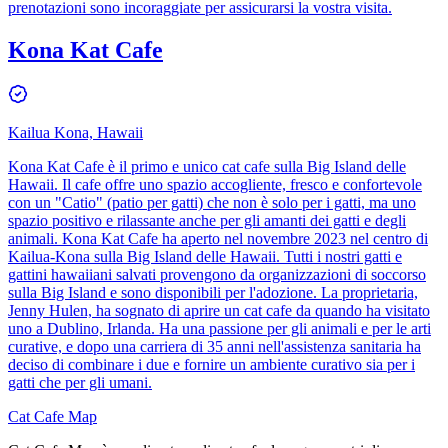
prenotazioni sono incoraggiate per assicurarsi la vostra visita.
Kona Kat Cafe
Kailua Kona, Hawaii
Kona Kat Cafe è il primo e unico cat cafe sulla Big Island delle
Hawaii. Il cafe offre uno spazio accogliente, fresco e confortevole
con un "Catio" (patio per gatti) che non è solo per i gatti, ma uno
spazio positivo e rilassante anche per gli amanti dei gatti e degli
animali. Kona Kat Cafe ha aperto nel novembre 2023 nel centro di
Kailua-Kona sulla Big Island delle Hawaii. Tutti i nostri gatti e
gattini hawaiiani salvati provengono da organizzazioni di soccorso
sulla Big Island e sono disponibili per l'adozione. La proprietaria,
Jenny Hulen, ha sognato di aprire un cat cafe da quando ha visitato
uno a Dublino, Irlanda. Ha una passione per gli animali e per le arti
curative, e dopo una carriera di 35 anni nell'assistenza sanitaria ha
deciso di combinare i due e fornire un ambiente curativo sia per i
gatti che per gli umani.
Cat Cafe Map