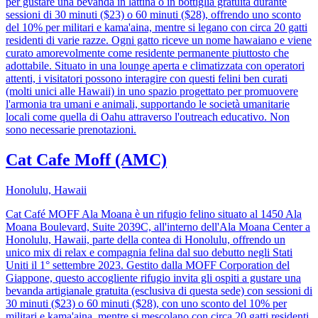
per gustare una bevanda in lattina o in bottiglia gratuita durante
sessioni di 30 minuti ($23) o 60 minuti ($28), offrendo uno sconto
del 10% per militari e kama'aina, mentre si legano con circa 20 gatti
residenti di varie razze. Ogni gatto riceve un nome hawaiano e viene
curato amorevolmente come residente permanente piuttosto che
adottabile. Situato in una lounge aperta e climatizzata con operatori
attenti, i visitatori possono interagire con questi felini ben curati
(molti unici alle Hawaii) in uno spazio progettato per promuovere
l'armonia tra umani e animali, supportando le società umanitarie
locali come quella di Oahu attraverso l'outreach educativo. Non
sono necessarie prenotazioni.
Cat Cafe Moff (AMC)
Honolulu, Hawaii
Cat Café MOFF Ala Moana è un rifugio felino situato al 1450 Ala
Moana Boulevard, Suite 2039C, all'interno dell'Ala Moana Center a
Honolulu, Hawaii, parte della contea di Honolulu, offrendo un
unico mix di relax e compagnia felina dal suo debutto negli Stati
Uniti il 1° settembre 2023. Gestito dalla MOFF Corporation del
Giappone, questo accogliente rifugio invita gli ospiti a gustare una
bevanda artigianale gratuita (esclusiva di questa sede) con sessioni di
30 minuti ($23) o 60 minuti ($28), con uno sconto del 10% per
militari e kama'aina, mentre si mescolano con circa 20 gatti residenti