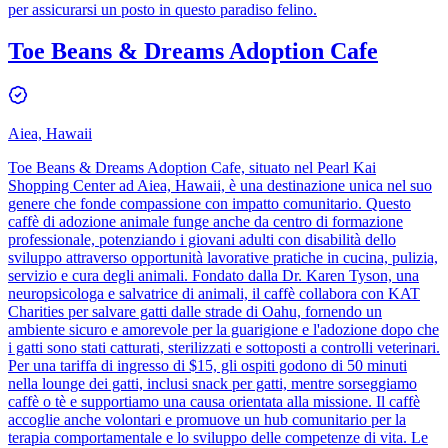
per assicurarsi un posto in questo paradiso felino.
Toe Beans & Dreams Adoption Cafe
Aiea, Hawaii
Toe Beans & Dreams Adoption Cafe, situato nel Pearl Kai
Shopping Center ad Aiea, Hawaii, è una destinazione unica nel suo
genere che fonde compassione con impatto comunitario. Questo
caffè di adozione animale funge anche da centro di formazione
professionale, potenziando i giovani adulti con disabilità dello
sviluppo attraverso opportunità lavorative pratiche in cucina, pulizia,
servizio e cura degli animali. Fondato dalla Dr. Karen Tyson, una
neuropsicologa e salvatrice di animali, il caffè collabora con KAT
Charities per salvare gatti dalle strade di Oahu, fornendo un
ambiente sicuro e amorevole per la guarigione e l'adozione dopo che
i gatti sono stati catturati, sterilizzati e sottoposti a controlli veterinari.
Per una tariffa di ingresso di $15, gli ospiti godono di 50 minuti
nella lounge dei gatti, inclusi snack per gatti, mentre sorseggiamo
caffè o tè e supportiamo una causa orientata alla missione. Il caffè
accoglie anche volontari e promuove un hub comunitario per la
terapia comportamentale e lo sviluppo delle competenze di vita. Le