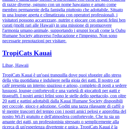
di razze diverse, ognuno con un nome hawaiano e amato come
membro permanente della famiglia piuttosto che adottabile. Situato
in una lounge aperta e climatizzata con operatori professionali, i
visitatori possono accarezzare, nutrire e giocare con questi felini ben
curati (molti rari alle Hawaii) in una missione di promuovere
l'armonia umano-animale, supportando i gruppi locali come la Oahu
Humane Society attraverso l'educazione e l'impegno. Non sono
necessarie prenotazioni per visitare.
TropiCats Kauai
Lihue, Hawaii
TropiCats Kauai è un'oasi tranquilla dove puoi sfuggire allo stress
della vita quotidiana e indulgere nella gioia dei gatti. Il nostro cat
café presenta un interno spazioso e arioso, completo di posti a sedere
lussuosi, lounge confortevoli e una varietà di giocattoli per gatti e
tiragraffi. I nostri amici felini sono le stelle dello spettacolo, con oltre
20 gatti e gattini adottabili dalla Kauai Humane Society disponibili
per coccole, gioco e adozione. Goditi una tazza rilassante di caffè o
tè mentre trascorri del tempo con i nostri amici pelosi e approfitta del
nostro Wi-Fi gratuito e dell'atmosfera confortevole. Che tu sia un
amante dei gatti, un professionista stressato o semplicemente alla
ricerca di un'esperienza divertente e unica, TropiCats Kauai è la