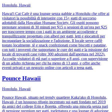
Honolulu, Hawaii
Hawai'i Cat Cafe è una lounge senza gabbie a Honolulu che offre ai
visitatori la possibilità di interagire con 15+ gatti di soccorso
adottabili dalla Hawaiian Humane Society. Gli ospiti possono
prenotare sessioni di 30 minuti per $15 o sessioni di un'ora per $25
per trascorrere tempo con i gatti in un ambiente accogliente e
tranquillizzante progettato con alberi per gatti, letti e giocattoli per
incoraggiare la socializzazione e l'adozione. Il locale serve caffè
tostato localmente, tè e snack confezionati come biscotti e patatine,
con tutti i proventi che supportano le cure dei gatti e la missione del
locale di trovargli case (oltre 300 adozioni dall'apertura nel 2022).
Accoglie visitatori di età pari o superiore a 8 anni, con supervisione
di un adulto richiesta per chi ha meno di 13 anni, e offre anche
eventi privati e un negozio online con articoli a tema gatti.
Pounce Hawaii
Honolulu, Hawaii
Pounce Hawaii, situato nel trendy quartiere Kaka'ako di Honolulu,
Hawaii, è un lussuoso rifugio incentrato sui gatti fondato nel 2019
da amici del college Erin e Boretta, offrendo una miscela senza pari
di pensione premium per gatti, toelettatura e una lounge di adozione