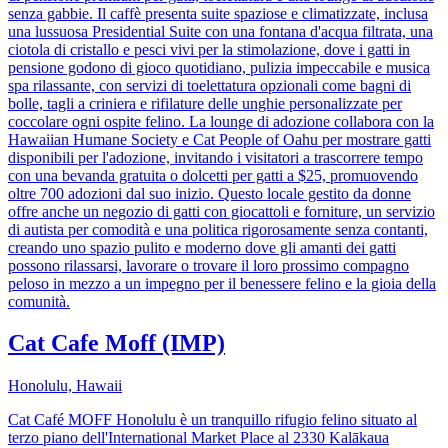
senza gabbie. Il caffè presenta suite spaziose e climatizzate, inclusa
una lussuosa Presidential Suite con una fontana d'acqua filtrata, una
ciotola di cristallo e pesci vivi per la stimolazione, dove i gatti in
pensione godono di gioco quotidiano, pulizia impeccabile e musica
spa rilassante, con servizi di toelettatura opzionali come bagni di
bolle, tagli a criniera e rifilature delle unghie personalizzate per
coccolare ogni ospite felino. La lounge di adozione collabora con la
Hawaiian Humane Society e Cat People of Oahu per mostrare gatti
disponibili per l'adozione, invitando i visitatori a trascorrere tempo
con una bevanda gratuita o dolcetti per gatti a $25, promuovendo
oltre 700 adozioni dal suo inizio. Questo locale gestito da donne
offre anche un negozio di gatti con giocattoli e forniture, un servizio
di autista per comodità e una politica rigorosamente senza contanti,
creando uno spazio pulito e moderno dove gli amanti dei gatti
possono rilassarsi, lavorare o trovare il loro prossimo compagno
peloso in mezzo a un impegno per il benessere felino e la gioia della
comunità.
Cat Cafe Moff (IMP)
Honolulu, Hawaii
Cat Café MOFF Honolulu è un tranquillo rifugio felino situato al
terzo piano dell'International Market Place al 2330 Kalākaua