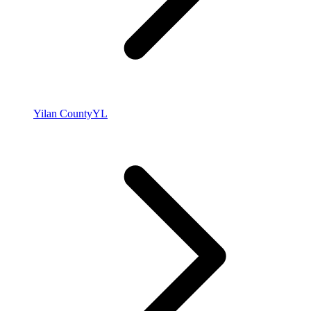
Yilan County
YL