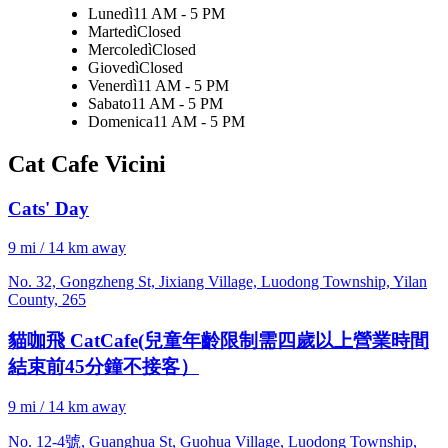
Lunedì
11 AM - 5 PM
Martedì
Closed
Mercoledì
Closed
Giovedì
Closed
Venerdì
11 AM - 5 PM
Sabato
11 AM - 5 PM
Domenica
11 AM - 5 PM
Cat Cafe Vicini
Cats' Day
9 mi / 14 km away
No. 32, Gongzheng St, Jixiang Village, Luodong Township, Yilan
County, 265
貓咖飛 CatCafe(兒童年齡限制需四歲以上營業時間
結束前45分鐘不接客）
9 mi / 14 km away
No. 12-4號, Guanghua St, Guohua Village, Luodong Township,