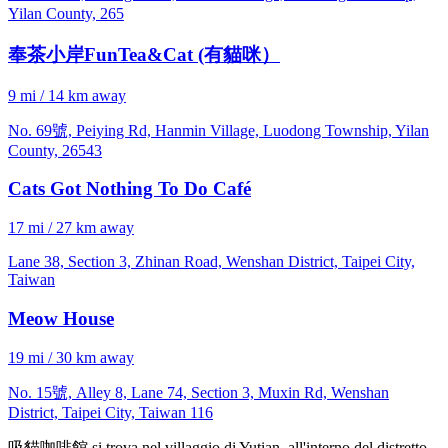
Yilan County, 265
奉茶小岸FunTea&Cat (有貓咪）
9 mi / 14 km away
No. 69號, Peiying Rd, Hanmin Village, Luodong Township, Yilan
County, 26543
Cats Got Nothing To Do Café
17 mi / 27 km away
Lane 38, Section 3, Zhinan Road, Wenshan District, Taipei City,
Taiwan
Meow House
19 mi / 30 km away
No. 15號, Alley 8, Lane 74, Section 3, Muxin Rd, Wenshan
District, Taipei City, Taiwan 116
吸貓咖啡館 si trova nel villaggio di Yutian, all'interno del distretto