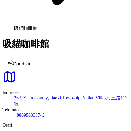
吸貓咖啡館
吸貓咖啡館
Condividi
Indirizzo
262, Yilan County, Jiaoxi Township, Yutian Village, 三路113
號
Telefono
+886956333742
Orari