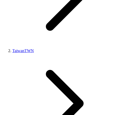
Taiwan
TWN