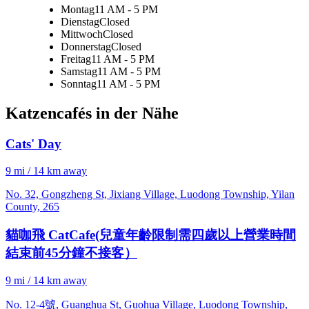
Montag
11 AM - 5 PM
Dienstag
Closed
Mittwoch
Closed
Donnerstag
Closed
Freitag
11 AM - 5 PM
Samstag
11 AM - 5 PM
Sonntag
11 AM - 5 PM
Katzencafés in der Nähe
Cats' Day
9 mi / 14 km away
No. 32, Gongzheng St, Jixiang Village, Luodong Township, Yilan
County, 265
貓咖飛 CatCafe(兒童年齡限制需四歲以上營業時間
結束前45分鐘不接客）
9 mi / 14 km away
No. 12-4號, Guanghua St, Guohua Village, Luodong Township,