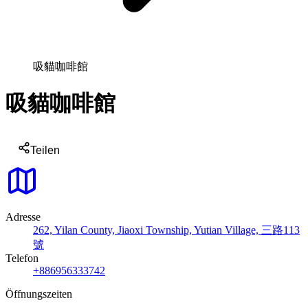
吸貓咖啡館
吸貓咖啡館
Teilen
Adresse
262, Yilan County, Jiaoxi Township, Yutian Village, 三路113
號
Telefon
+886956333742
Öffnungszeiten