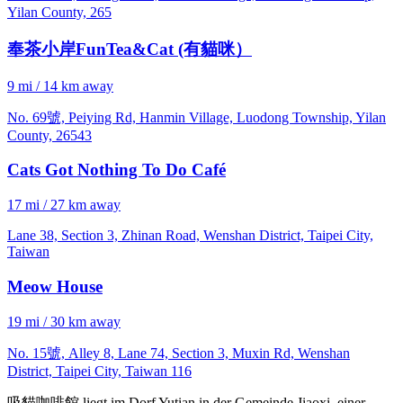
Yilan County, 265
奉茶小岸FunTea&Cat (有貓咪）
9 mi / 14 km away
No. 69號, Peiying Rd, Hanmin Village, Luodong Township, Yilan
County, 26543
Cats Got Nothing To Do Café
17 mi / 27 km away
Lane 38, Section 3, Zhinan Road, Wenshan District, Taipei City,
Taiwan
Meow House
19 mi / 30 km away
No. 15號, Alley 8, Lane 74, Section 3, Muxin Rd, Wenshan
District, Taipei City, Taiwan 116
吸貓咖啡館 liegt im Dorf Yutian in der Gemeinde Jiaoxi, einer