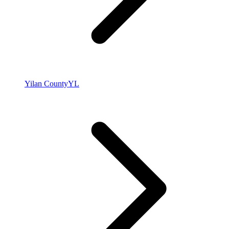
Yilan County
YL