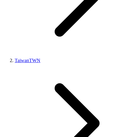
Taiwan
TWN