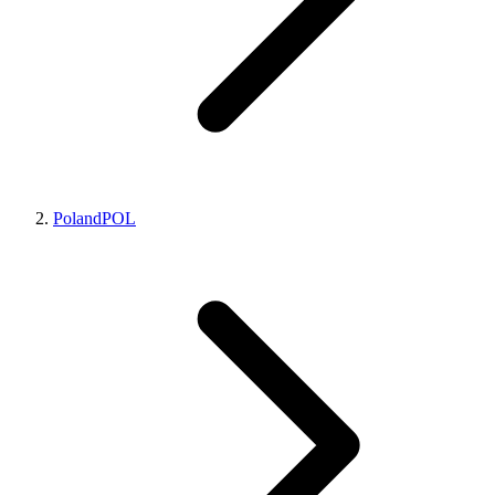
Poland
POL