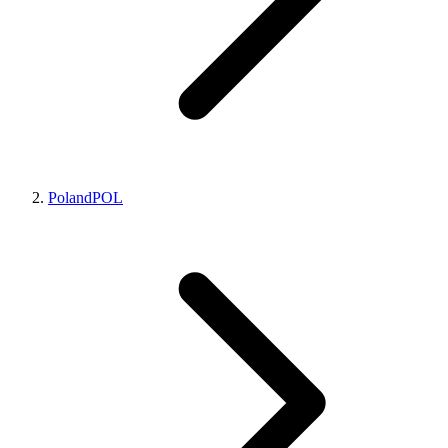
Poland
POL