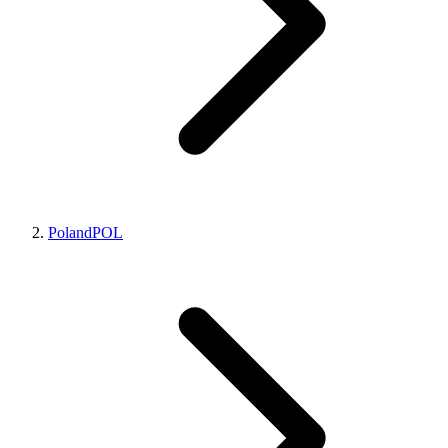
Poland
POL