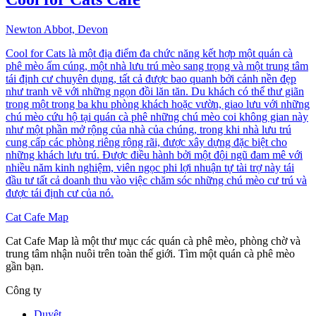
Newton Abbot, Devon
Cool for Cats là một địa điểm đa chức năng kết hợp một quán cà
phê mèo ấm cúng, một nhà lưu trú mèo sang trọng và một trung tâm
tái định cư chuyên dụng, tất cả được bao quanh bởi cảnh nền đẹp
như tranh vẽ với những ngọn đồi lăn tăn. Du khách có thể thư giãn
trong một trong ba khu phòng khách hoặc vườn, giao lưu với những
chú mèo cứu hộ tại quán cà phê những chú mèo coi không gian này
như một phần mở rộng của nhà của chúng, trong khi nhà lưu trú
cung cấp các phòng riêng rộng rãi, được xây dựng đặc biệt cho
những khách lưu trú. Được điều hành bởi một đội ngũ đam mê với
nhiều năm kinh nghiệm, viên ngọc phi lợi nhuận tự tài trợ này tái
đầu tư tất cả doanh thu vào việc chăm sóc những chú mèo cư trú và
được tái định cư của nó.
Cat Cafe Map
Cat Cafe Map là một thư mục các quán cà phê mèo, phòng chờ và
trung tâm nhận nuôi trên toàn thế giới. Tìm một quán cà phê mèo
gần bạn.
Công ty
Duyệt