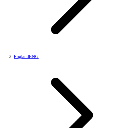
England
ENG