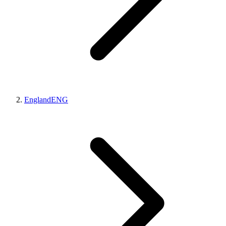
England
ENG