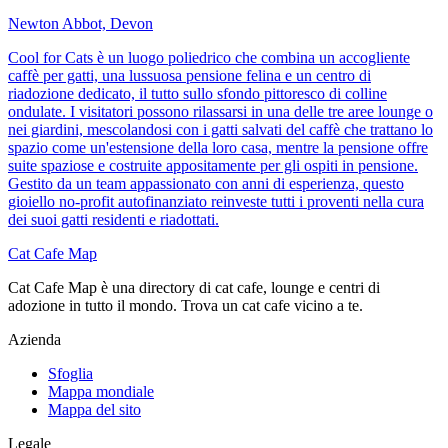
Newton Abbot, Devon
Cool for Cats è un luogo poliedrico che combina un accogliente
caffè per gatti, una lussuosa pensione felina e un centro di
riadozione dedicato, il tutto sullo sfondo pittoresco di colline
ondulate. I visitatori possono rilassarsi in una delle tre aree lounge o
nei giardini, mescolandosi con i gatti salvati del caffè che trattano lo
spazio come un'estensione della loro casa, mentre la pensione offre
suite spaziose e costruite appositamente per gli ospiti in pensione.
Gestito da un team appassionato con anni di esperienza, questo
gioiello no-profit autofinanziato reinveste tutti i proventi nella cura
dei suoi gatti residenti e riadottati.
Cat Cafe Map
Cat Cafe Map è una directory di cat cafe, lounge e centri di
adozione in tutto il mondo. Trova un cat cafe vicino a te.
Azienda
Sfoglia
Mappa mondiale
Mappa del sito
Legale