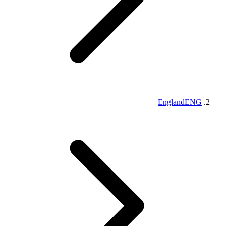
England
ENG