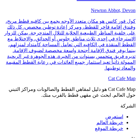
Newton Abbot, Devon
كول فور كاتس هو مكان متعدد الأوجه يجمع بين كافيه قطط مريح،
وفندق إقامة فاخر للقطط، ومركز إعادة توطين مخصص، كل ذلك
على خلفية المناظر الطبيعية الخلابة للتلال المتدحرجة. يمكن للزوار
الاسترخاء في إحدى ثلاث مناطق جلوس أو الحدائق، والاختلاط مع
القطط المنقذة في الكافيه التي تعامل المساحة كامتداد لمنزلهم،
بينما يوفر فندق الإقامة أجنحة واسعة مخصصة لضيوف الإقامة.
تديره فريق متحمس بسنوات من الخبرة، هذه الجوهرة غير الربحية
الممولة ذاتياً تعيد استثمار جميع العائدات في رعاية القطط المقيمة
والمعاد توطينها.
Cat Cafe Map
Cat Cafe Map هو دليل لمقاهي القطط والصالونات ومراكز التبني
حول العالم. ابحث عن مقهى قطط بالقرب منك.
الشركة
استعرض
خريطة العالم
خريطة الموقع