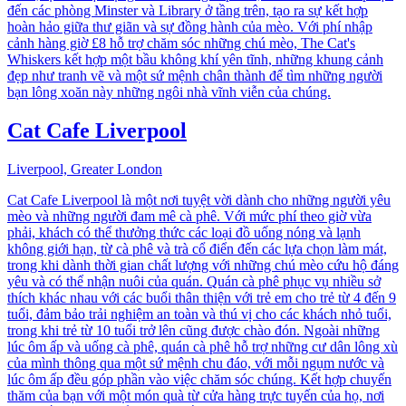
đến các phòng Minster và Library ở tầng trên, tạo ra sự kết hợp
hoàn hảo giữa thư giãn và sự đồng hành của mèo. Với phí nhập
cảnh hàng giờ £8 hỗ trợ chăm sóc những chú mèo, The Cat's
Whiskers kết hợp một bầu không khí yên tĩnh, những khung cảnh
đẹp như tranh vẽ và một sứ mệnh chân thành để tìm những người
bạn lông xoăn này những ngôi nhà vĩnh viễn của chúng.
Cat Cafe Liverpool
Liverpool, Greater London
Cat Cafe Liverpool là một nơi tuyệt vời dành cho những người yêu
mèo và những người đam mê cà phê. Với mức phí theo giờ vừa
phải, khách có thể thưởng thức các loại đồ uống nóng và lạnh
không giới hạn, từ cà phê và trà cổ điển đến các lựa chọn làm mát,
trong khi dành thời gian chất lượng với những chú mèo cứu hộ đáng
yêu và có thể nhận nuôi của quán. Quán cà phê phục vụ nhiều sở
thích khác nhau với các buổi thân thiện với trẻ em cho trẻ từ 4 đến 9
tuổi, đảm bảo trải nghiệm an toàn và thú vị cho các khách nhỏ tuổi,
trong khi trẻ từ 10 tuổi trở lên cũng được chào đón. Ngoài những
lúc ôm ấp và uống cà phê, quán cà phê hỗ trợ những cư dân lông xù
của mình thông qua một sứ mệnh chu đáo, với mỗi ngụm nước và
lúc ôm ấp đều góp phần vào việc chăm sóc chúng. Kết hợp chuyến
thăm của bạn với một món quà từ cửa hàng trực tuyến của họ, nơi