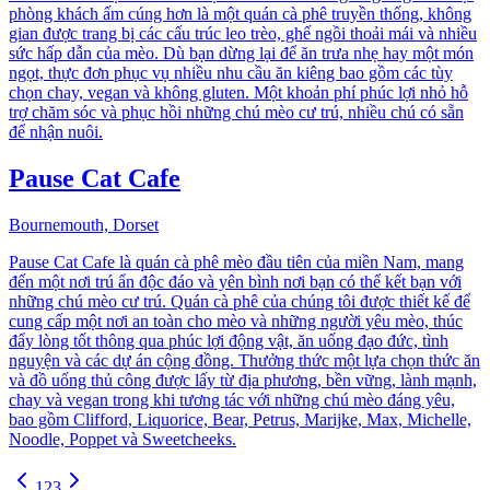
phòng khách ấm cúng hơn là một quán cà phê truyền thống, không
gian được trang bị các cấu trúc leo trèo, ghế ngồi thoải mái và nhiều
sức hấp dẫn của mèo. Dù bạn dừng lại để ăn trưa nhẹ hay một món
ngọt, thực đơn phục vụ nhiều nhu cầu ăn kiêng bao gồm các tùy
chọn chay, vegan và không gluten. Một khoản phí phúc lợi nhỏ hỗ
trợ chăm sóc và phục hồi những chú mèo cư trú, nhiều chú có sẵn
để nhận nuôi.
Pause Cat Cafe
Bournemouth, Dorset
Pause Cat Cafe là quán cà phê mèo đầu tiên của miền Nam, mang
đến một nơi trú ẩn độc đáo và yên bình nơi bạn có thể kết bạn với
những chú mèo cư trú. Quán cà phê của chúng tôi được thiết kế để
cung cấp một nơi an toàn cho mèo và những người yêu mèo, thúc
đẩy lòng tốt thông qua phúc lợi động vật, ăn uống đạo đức, tình
nguyện và các dự án cộng đồng. Thưởng thức một lựa chọn thức ăn
và đồ uống thủ công được lấy từ địa phương, bền vững, lành mạnh,
chay và vegan trong khi tương tác với những chú mèo đáng yêu,
bao gồm Clifford, Liquorice, Bear, Petrus, Marijke, Max, Michelle,
Noodle, Poppet và Sweetcheeks.
1
2
3