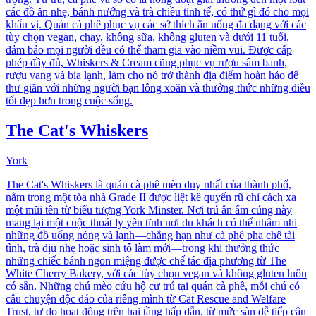
các đồ ăn nhẹ, bánh nướng và trà chiều tinh tế, có thứ gì đó cho mọi
khẩu vị. Quán cà phê phục vụ các sở thích ăn uống đa dạng với các
tùy chọn vegan, chay, không sữa, không gluten và dưới 11 tuổi,
đảm bảo mọi người đều có thể tham gia vào niềm vui. Được cấp
phép đầy đủ, Whiskers & Cream cũng phục vụ rượu sâm banh,
rượu vang và bia lạnh, làm cho nó trở thành địa điểm hoàn hảo để
thư giãn với những người bạn lông xoăn và thưởng thức những điều
tốt đẹp hơn trong cuộc sống.
The Cat's Whiskers
York
The Cat's Whiskers là quán cà phê mèo duy nhất của thành phố,
nằm trong một tòa nhà Grade II được liệt kê quyến rũ chỉ cách xa
một mũi tên từ biểu tượng York Minster. Nơi trú ẩn ấm cúng này
mang lại một cuộc thoát ly yên tĩnh nơi du khách có thể nhâm nhi
những đồ uống nóng và lạnh—chẳng hạn như cà phê pha chế tài
tình, trà dịu nhẹ hoặc sinh tố làm mới—trong khi thưởng thức
những chiếc bánh ngon miệng được chế tác địa phương từ The
White Cherry Bakery, với các tùy chọn vegan và không gluten luôn
có sẵn. Những chú mèo cứu hộ cư trú tại quán cà phê, mỗi chú có
câu chuyện độc đáo của riêng mình từ Cat Rescue and Welfare
Trust, tự do hoạt động trên hai tầng hấp dẫn, từ mức sàn dễ tiếp cận