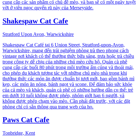
cung cấp các sản phẩm có chủ đề mèo, và bạn sẽ có một ngày tuyệt
vời ở viên ngọc quyến rũ này của Merseyside.
Shakespaw Cat Cafe
Stratford Upon Avon, Warwickshire
Shakespaw Cat Café tại 6 Union Street, Stratford-upon-Avon,
Warwickshire, mang đến trải nghiệm phòng trà theo phong cách
vintage nơi khách có thể thưởng thức bữa sáng, trưa hoặc trà chiều
trong công ty dễ chịu của những chú mèo cứu hộ. Quán cà phê
cung cấp các buổi 80 phút trong môi trường ấm cúng và thoải mái,
cho phép du khách tương tác với những chú mèo nhà trong khi
thưởng thức các món ăn được chuẩn bị tươi mới, bao gồm bánh mì
kẹp, các món ăn nóng, bánh ngọt và scone. Để đảm bảo sức khỏe
của cả mèo và khách, quán cà phê có những hướng dẫn cụ thể: trẻ
em dưới 10 tuổi không được phép, nhóm giới hạn 6 người, và
không được phép chạm vào mèo. Cần phải đặt trước, với các đặt
phòng chỉ có sẵn thông qua trang web của họ.
Paws Cat Cafe
Tonbridge, Kent