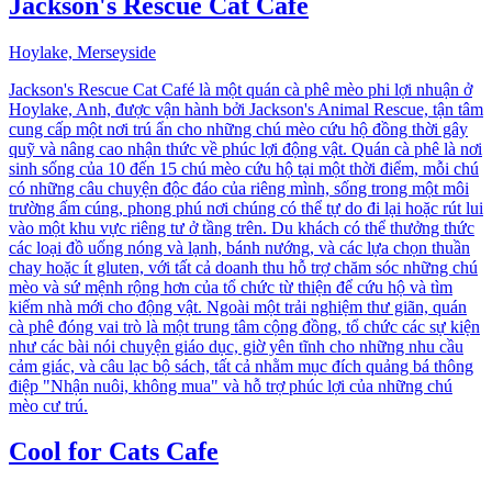
Jackson's Rescue Cat Cafe
Hoylake, Merseyside
Jackson's Rescue Cat Café là một quán cà phê mèo phi lợi nhuận ở
Hoylake, Anh, được vận hành bởi Jackson's Animal Rescue, tận tâm
cung cấp một nơi trú ẩn cho những chú mèo cứu hộ đồng thời gây
quỹ và nâng cao nhận thức về phúc lợi động vật. Quán cà phê là nơi
sinh sống của 10 đến 15 chú mèo cứu hộ tại một thời điểm, mỗi chú
có những câu chuyện độc đáo của riêng mình, sống trong một môi
trường ấm cúng, phong phú nơi chúng có thể tự do đi lại hoặc rút lui
vào một khu vực riêng tư ở tầng trên. Du khách có thể thưởng thức
các loại đồ uống nóng và lạnh, bánh nướng, và các lựa chọn thuần
chay hoặc ít gluten, với tất cả doanh thu hỗ trợ chăm sóc những chú
mèo và sứ mệnh rộng hơn của tổ chức từ thiện để cứu hộ và tìm
kiếm nhà mới cho động vật. Ngoài một trải nghiệm thư giãn, quán
cà phê đóng vai trò là một trung tâm cộng đồng, tổ chức các sự kiện
như các bài nói chuyện giáo dục, giờ yên tĩnh cho những nhu cầu
cảm giác, và câu lạc bộ sách, tất cả nhằm mục đích quảng bá thông
điệp "Nhận nuôi, không mua" và hỗ trợ phúc lợi của những chú
mèo cư trú.
Cool for Cats Cafe