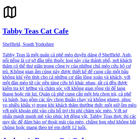
Tabby Teas Cat Cafe
Sheffield, South Yorkshire
Tabby Teas là một quán cà phê mèo duyên dáng ở Sheffield, Anh,
nổi tiếng là cơ sở đầu tiên thuộc loại này của thành phố, nơi khách
thăm có thể thư giãn trong công ty của những chú mèo cứu hộ cư
trú. Không gian ấm cúng này được thiết kế để cung cấp một bầu
không khí yên tĩnh cho cả những cư dân lông xoăn và khách, với
một đàn mèo từ các nền tảng cứu hộ khác nhau, tất cả đều được
kiểm tra kỹ lưỡng và chăm sóc với không gian rộng rãi để lang
thang hoặc rút lui. Quán cà phê cung cấp một lựa chọn trà, cà phê
và bánh, bao gồm các tùy chọn thuần chay và không gluten, phục
vụ nhiều khẩu vị trong khi khách thăm thưởng thức một giờ ôm mèo
với một khoản phí vào cửa hỗ trợ chi phí chăm sóc mèo. Với sự
nhấn mạnh mạnh mẽ vào phúc lợi động vật, Tabby Teas thực thi các
quy tắc để đảm bảo sự thoải mái của mèo, chẳng hạn như không bắt
chúng hoặc mang theo trẻ em dưới 12 tuổi.