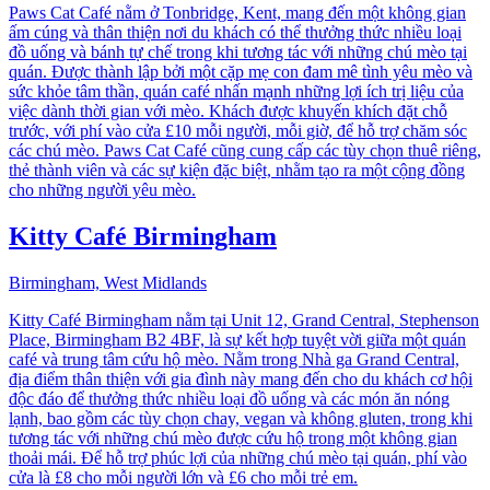
Paws Cat Café nằm ở Tonbridge, Kent, mang đến một không gian
ấm cúng và thân thiện nơi du khách có thể thưởng thức nhiều loại
đồ uống và bánh tự chế trong khi tương tác với những chú mèo tại
quán. Được thành lập bởi một cặp mẹ con đam mê tình yêu mèo và
sức khỏe tâm thần, quán café nhấn mạnh những lợi ích trị liệu của
việc dành thời gian với mèo. Khách được khuyến khích đặt chỗ
trước, với phí vào cửa £10 mỗi người, mỗi giờ, để hỗ trợ chăm sóc
các chú mèo. Paws Cat Café cũng cung cấp các tùy chọn thuê riêng,
thẻ thành viên và các sự kiện đặc biệt, nhằm tạo ra một cộng đồng
cho những người yêu mèo.
Kitty Café Birmingham
Birmingham, West Midlands
Kitty Café Birmingham nằm tại Unit 12, Grand Central, Stephenson
Place, Birmingham B2 4BF, là sự kết hợp tuyệt vời giữa một quán
café và trung tâm cứu hộ mèo. Nằm trong Nhà ga Grand Central,
địa điểm thân thiện với gia đình này mang đến cho du khách cơ hội
độc đáo để thưởng thức nhiều loại đồ uống và các món ăn nóng
lạnh, bao gồm các tùy chọn chay, vegan và không gluten, trong khi
tương tác với những chú mèo được cứu hộ trong một không gian
thoải mái. Để hỗ trợ phúc lợi của những chú mèo tại quán, phí vào
cửa là £8 cho mỗi người lớn và £6 cho mỗi trẻ em.