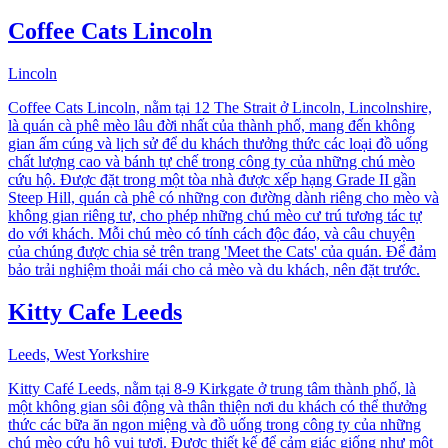
Coffee Cats Lincoln
Lincoln
Coffee Cats Lincoln, nằm tại 12 The Strait ở Lincoln, Lincolnshire,
là quán cà phê mèo lâu đời nhất của thành phố, mang đến không
gian ấm cúng và lịch sử để du khách thưởng thức các loại đồ uống
chất lượng cao và bánh tự chế trong công ty của những chú mèo
cứu hộ. Được đặt trong một tòa nhà được xếp hạng Grade II gần
Steep Hill, quán cà phê có những con đường dành riêng cho mèo và
không gian riêng tư, cho phép những chú mèo cư trú tương tác tự
do với khách. Mỗi chú mèo có tính cách độc đáo, và câu chuyện
của chúng được chia sẻ trên trang 'Meet the Cats' của quán. Để đảm
bảo trải nghiệm thoải mái cho cả mèo và du khách, nên đặt trước.
Kitty Cafe Leeds
Leeds, West Yorkshire
Kitty Café Leeds, nằm tại 8-9 Kirkgate ở trung tâm thành phố, là
một không gian sôi động và thân thiện nơi du khách có thể thưởng
thức các bữa ăn ngon miệng và đồ uống trong công ty của những
chú mèo cứu hộ vui tươi. Được thiết kế để cảm giác giống như một