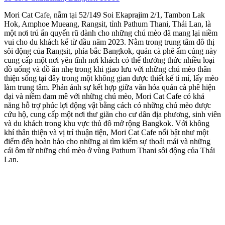
Mori Cat Cafe, nằm tại 52/149 Soi Ekaprajim 2/1, Tambon Lak
Hok, Amphoe Mueang, Rangsit, tỉnh Pathum Thani, Thái Lan, là
một nơi trú ẩn quyến rũ dành cho những chú mèo đã mang lại niềm
vui cho du khách kể từ đầu năm 2023. Nằm trong trung tâm đô thị
sôi động của Rangsit, phía bắc Bangkok, quán cà phê ấm cúng này
cung cấp một nơi yên tĩnh nơi khách có thể thưởng thức nhiều loại
đồ uống và đồ ăn nhẹ trong khi giao lưu với những chú mèo thân
thiện sống tại đây trong một không gian được thiết kế tỉ mỉ, lấy mèo
làm trung tâm. Phản ánh sự kết hợp giữa văn hóa quán cà phê hiện
đại và niềm đam mê với những chú mèo, Mori Cat Cafe có khả
năng hỗ trợ phúc lợi động vật bằng cách có những chú mèo được
cứu hộ, cung cấp một nơi thư giãn cho cư dân địa phương, sinh viên
và du khách trong khu vực thủ đô mở rộng Bangkok. Với không
khí thân thiện và vị trí thuận tiện, Mori Cat Cafe nổi bật như một
điểm đến hoàn hảo cho những ai tìm kiếm sự thoải mái và những
cái ôm từ những chú mèo ở vùng Pathum Thani sôi động của Thái
Lan.