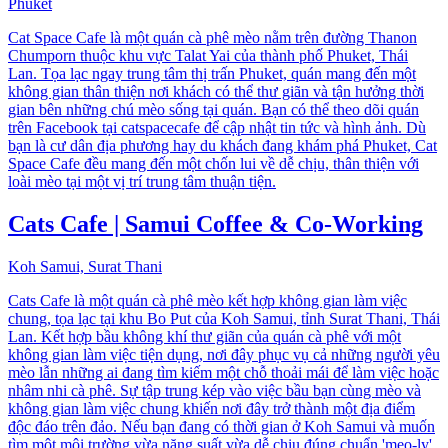
Phuket
Cat Space Cafe là một quán cà phê mèo nằm trên đường Thanon
Chumporn thuộc khu vực Talat Yai của thành phố Phuket, Thái
Lan. Tọa lạc ngay trung tâm thị trấn Phuket, quán mang đến một
không gian thân thiện nơi khách có thể thư giãn và tận hưởng thời
gian bên những chú mèo sống tại quán. Bạn có thể theo dõi quán
trên Facebook tại catspacecafe để cập nhật tin tức và hình ảnh. Dù
bạn là cư dân địa phương hay du khách đang khám phá Phuket, Cat
Space Cafe đều mang đến một chốn lui về dễ chịu, thân thiện với
loài mèo tại một vị trí trung tâm thuận tiện.
Cats Cafe | Samui Coffee & Co-Working
Koh Samui, Surat Thani
Cats Cafe là một quán cà phê mèo kết hợp không gian làm việc
chung, tọa lạc tại khu Bo Put của Koh Samui, tỉnh Surat Thani, Thái
Lan. Kết hợp bầu không khí thư giãn của quán cà phê với một
không gian làm việc tiện dụng, nơi đây phục vụ cả những người yêu
mèo lẫn những ai đang tìm kiếm một chỗ thoải mái để làm việc hoặc
nhâm nhi cà phê. Sự tập trung kép vào việc bầu bạn cùng mèo và
không gian làm việc chung khiến nơi đây trở thành một địa điểm
độc đáo trên đảo. Nếu bạn đang có thời gian ở Koh Samui và muốn
tìm một môi trường vừa năng suất vừa dễ chịu đúng chuẩn 'meo-ly',