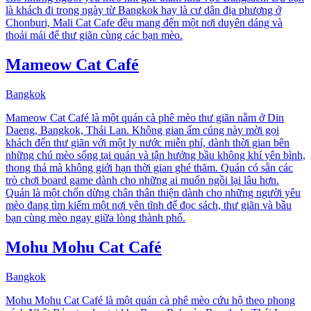
là khách đi trong ngày từ Bangkok hay là cư dân địa phương ở
Chonburi, Mali Cat Cafe đều mang đến một nơi duyên dáng và
thoải mái để thư giãn cùng các bạn mèo.
Mameow Cat Café
Bangkok
Mameow Cat Café là một quán cà phê mèo thư giãn nằm ở Din
Daeng, Bangkok, Thái Lan. Không gian ấm cúng này mời gọi
khách đến thư giãn với một ly nước miễn phí, dành thời gian bên
những chú mèo sống tại quán và tận hưởng bầu không khí yên bình,
thong thả mà không giới hạn thời gian ghé thăm. Quán có sẵn các
trò chơi board game dành cho những ai muốn ngồi lại lâu hơn.
Quán là một chốn dừng chân thân thiện dành cho những người yêu
mèo đang tìm kiếm một nơi yên tĩnh để đọc sách, thư giãn và bầu
bạn cùng mèo ngay giữa lòng thành phố.
Mohu Mohu Cat Café
Bangkok
Mohu Mohu Cat Café là một quán cà phê mèo cứu hộ theo phong