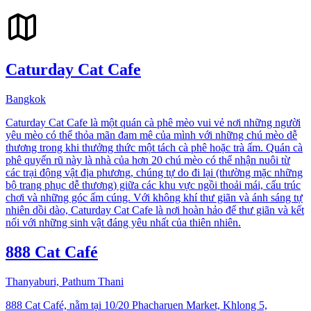
Caturday Cat Cafe
Bangkok
Caturday Cat Cafe là một quán cà phê mèo vui vẻ nơi những người
yêu mèo có thể thỏa mãn đam mê của mình với những chú mèo dễ
thương trong khi thưởng thức một tách cà phê hoặc trà ấm. Quán cà
phê quyến rũ này là nhà của hơn 20 chú mèo có thể nhận nuôi từ
các trại động vật địa phương, chúng tự do đi lại (thường mặc những
bộ trang phục dễ thương) giữa các khu vực ngồi thoải mái, cấu trúc
chơi và những góc ấm cúng. Với không khí thư giãn và ánh sáng tự
nhiên dồi dào, Caturday Cat Cafe là nơi hoàn hảo để thư giãn và kết
nối với những sinh vật đáng yêu nhất của thiên nhiên.
888 Cat Café
Thanyaburi, Pathum Thani
888 Cat Café, nằm tại 10/20 Phacharuen Market, Khlong 5,