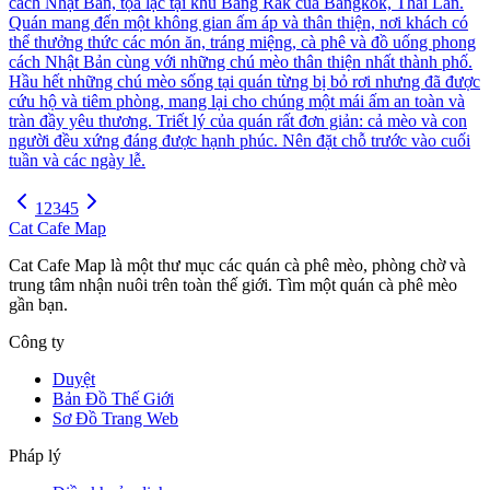
cách Nhật Bản, tọa lạc tại khu Bang Rak của Bangkok, Thái Lan.
Quán mang đến một không gian ấm áp và thân thiện, nơi khách có
thể thưởng thức các món ăn, tráng miệng, cà phê và đồ uống phong
cách Nhật Bản cùng với những chú mèo thân thiện nhất thành phố.
Hầu hết những chú mèo sống tại quán từng bị bỏ rơi nhưng đã được
cứu hộ và tiêm phòng, mang lại cho chúng một mái ấm an toàn và
tràn đầy yêu thương. Triết lý của quán rất đơn giản: cả mèo và con
người đều xứng đáng được hạnh phúc. Nên đặt chỗ trước vào cuối
tuần và các ngày lễ.
1
2
3
4
5
Cat Cafe Map
Cat Cafe Map là một thư mục các quán cà phê mèo, phòng chờ và
trung tâm nhận nuôi trên toàn thế giới. Tìm một quán cà phê mèo
gần bạn.
Công ty
Duyệt
Bản Đồ Thế Giới
Sơ Đồ Trang Web
Pháp lý