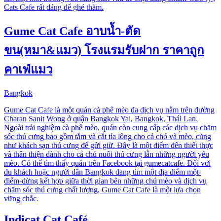
Cats Cafe rất đáng để ghé thăm.
Gume Cat Cafe อาบน้ำ-ตัด
ขน(หมา&แมว) โรงแรมรับฝาก ราคาถูก
คาเฟ่แมว
Bangkok
Gume Cat Cafe là một quán cà phê mèo đa dịch vụ nằm trên đường
Charan Sanit Wong ở quận Bangkok Yai, Bangkok, Thái Lan.
Ngoài trải nghiệm cà phê mèo, quán còn cung cấp các dịch vụ chăm
sóc thú cưng bao gồm tắm và cắt tỉa lông cho cả chó và mèo, cũng
như khách sạn thú cưng để gửi giữ. Đây là một điểm đến thiết thực
và thân thiện dành cho cả chủ nuôi thú cưng lẫn những người yêu
mèo. Có thể tìm thấy quán trên Facebook tại gumecatcafe. Đối với
du khách hoặc người dân Bangkok đang tìm một địa điểm một-
điểm-dừng kết hợp giữa thời gian bên những chú mèo và dịch vụ
chăm sóc thú cưng chất lượng, Gume Cat Cafe là một lựa chọn
vững chắc.
Indicat Cat Café