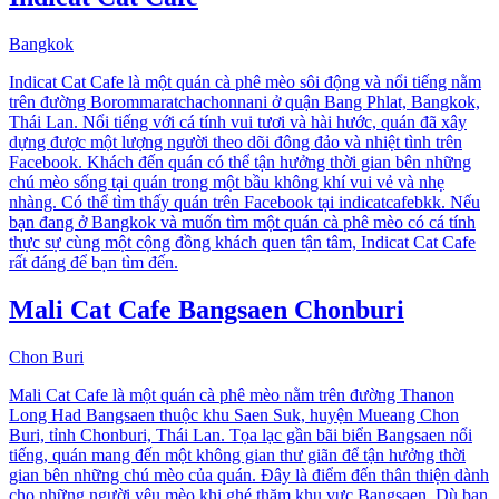
Bangkok
Indicat Cat Cafe là một quán cà phê mèo sôi động và nổi tiếng nằm
trên đường Borommaratchachonnani ở quận Bang Phlat, Bangkok,
Thái Lan. Nổi tiếng với cá tính vui tươi và hài hước, quán đã xây
dựng được một lượng người theo dõi đông đảo và nhiệt tình trên
Facebook. Khách đến quán có thể tận hưởng thời gian bên những
chú mèo sống tại quán trong một bầu không khí vui vẻ và nhẹ
nhàng. Có thể tìm thấy quán trên Facebook tại indicatcafebkk. Nếu
bạn đang ở Bangkok và muốn tìm một quán cà phê mèo có cá tính
thực sự cùng một cộng đồng khách quen tận tâm, Indicat Cat Cafe
rất đáng để bạn tìm đến.
Mali Cat Cafe Bangsaen Chonburi
Chon Buri
Mali Cat Cafe là một quán cà phê mèo nằm trên đường Thanon
Long Had Bangsaen thuộc khu Saen Suk, huyện Mueang Chon
Buri, tỉnh Chonburi, Thái Lan. Tọa lạc gần bãi biển Bangsaen nổi
tiếng, quán mang đến một không gian thư giãn để tận hưởng thời
gian bên những chú mèo của quán. Đây là điểm đến thân thiện dành
cho những người yêu mèo khi ghé thăm khu vực Bangsaen. Dù bạn