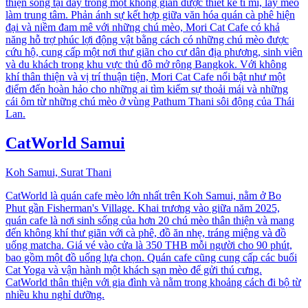
thiện sống tại đây trong một không gian được thiết kế tỉ mỉ, lấy mèo
làm trung tâm. Phản ánh sự kết hợp giữa văn hóa quán cà phê hiện
đại và niềm đam mê với những chú mèo, Mori Cat Cafe có khả
năng hỗ trợ phúc lợi động vật bằng cách có những chú mèo được
cứu hộ, cung cấp một nơi thư giãn cho cư dân địa phương, sinh viên
và du khách trong khu vực thủ đô mở rộng Bangkok. Với không
khí thân thiện và vị trí thuận tiện, Mori Cat Cafe nổi bật như một
điểm đến hoàn hảo cho những ai tìm kiếm sự thoải mái và những
cái ôm từ những chú mèo ở vùng Pathum Thani sôi động của Thái
Lan.
CatWorld Samui
Koh Samui, Surat Thani
CatWorld là quán cafe mèo lớn nhất trên Koh Samui, nằm ở Bo
Phut gần Fisherman's Village. Khai trương vào giữa năm 2025,
quán cafe là nơi sinh sống của hơn 20 chú mèo thân thiện và mang
đến không khí thư giãn với cà phê, đồ ăn nhẹ, tráng miệng và đồ
uống matcha. Giá vé vào cửa là 350 THB mỗi người cho 90 phút,
bao gồm một đồ uống lựa chọn. Quán cafe cũng cung cấp các buổi
Cat Yoga và vận hành một khách sạn mèo để gửi thú cưng.
CatWorld thân thiện với gia đình và nằm trong khoảng cách đi bộ từ
nhiều khu nghỉ dưỡng.