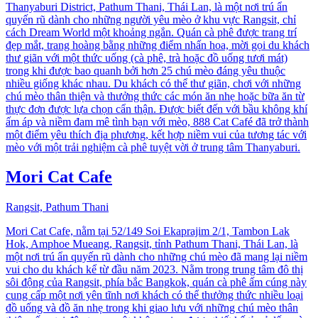
Thanyaburi District, Pathum Thani, Thái Lan, là một nơi trú ẩn
quyến rũ dành cho những người yêu mèo ở khu vực Rangsit, chỉ
cách Dream World một khoảng ngắn. Quán cà phê được trang trí
đẹp mắt, trang hoàng bằng những điểm nhấn hoa, mời gọi du khách
thư giãn với một thức uống (cà phê, trà hoặc đồ uống tươi mát)
trong khi được bao quanh bởi hơn 25 chú mèo đáng yêu thuộc
nhiều giống khác nhau. Du khách có thể thư giãn, chơi với những
chú mèo thân thiện và thưởng thức các món ăn nhẹ hoặc bữa ăn từ
thực đơn được lựa chọn cẩn thận. Được biết đến với bầu không khí
ấm áp và niềm đam mê tình bạn với mèo, 888 Cat Café đã trở thành
một điểm yêu thích địa phương, kết hợp niềm vui của tương tác với
mèo với một trải nghiệm cà phê tuyệt vời ở trung tâm Thanyaburi.
Mori Cat Cafe
Rangsit, Pathum Thani
Mori Cat Cafe, nằm tại 52/149 Soi Ekaprajim 2/1, Tambon Lak
Hok, Amphoe Mueang, Rangsit, tỉnh Pathum Thani, Thái Lan, là
một nơi trú ẩn quyến rũ dành cho những chú mèo đã mang lại niềm
vui cho du khách kể từ đầu năm 2023. Nằm trong trung tâm đô thị
sôi động của Rangsit, phía bắc Bangkok, quán cà phê ấm cúng này
cung cấp một nơi yên tĩnh nơi khách có thể thưởng thức nhiều loại
đồ uống và đồ ăn nhẹ trong khi giao lưu với những chú mèo thân