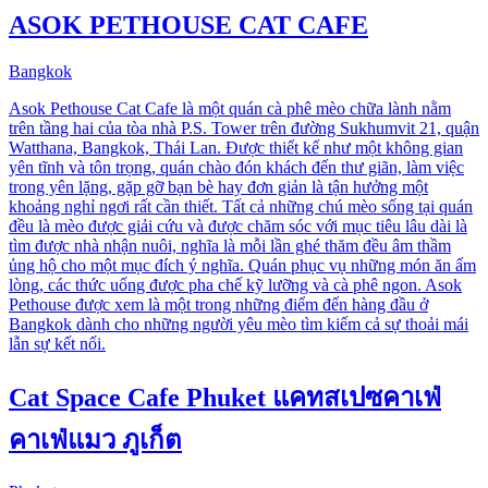
ASOK PETHOUSE CAT CAFE
Bangkok
Asok Pethouse Cat Cafe là một quán cà phê mèo chữa lành nằm
trên tầng hai của tòa nhà P.S. Tower trên đường Sukhumvit 21, quận
Watthana, Bangkok, Thái Lan. Được thiết kế như một không gian
yên tĩnh và tôn trọng, quán chào đón khách đến thư giãn, làm việc
trong yên lặng, gặp gỡ bạn bè hay đơn giản là tận hưởng một
khoảng nghỉ ngơi rất cần thiết. Tất cả những chú mèo sống tại quán
đều là mèo được giải cứu và được chăm sóc với mục tiêu lâu dài là
tìm được nhà nhận nuôi, nghĩa là mỗi lần ghé thăm đều âm thầm
ủng hộ cho một mục đích ý nghĩa. Quán phục vụ những món ăn ấm
lòng, các thức uống được pha chế kỹ lưỡng và cà phê ngon. Asok
Pethouse được xem là một trong những điểm đến hàng đầu ở
Bangkok dành cho những người yêu mèo tìm kiếm cả sự thoải mái
lẫn sự kết nối.
Cat Space Cafe Phuket แคทสเปซคาเฟ่
คาเฟ่แมว ภูเก็ต