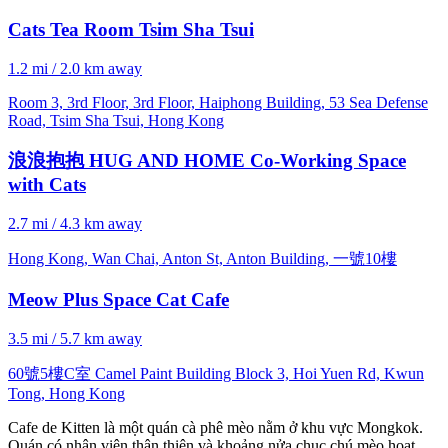
Cats Tea Room Tsim Sha Tsui
1.2 mi / 2.0 km away
Room 3, 3rd Floor, 3rd Floor, Haiphong Building, 53 Sea Defense
Road, Tsim Sha Tsui, Hong Kong
浪浪抱抱 HUG AND HOME Co-Working Space
with Cats
2.7 mi / 4.3 km away
Hong Kong, Wan Chai, Anton St, Anton Building, 一號10樓
Meow Plus Space Cat Cafe
3.5 mi / 5.7 km away
60號5樓C室 Camel Paint Building Block 3, Hoi Yuen Rd, Kwun
Tong, Hong Kong
Cafe de Kitten là một quán cà phê mèo nằm ở khu vực Mongkok.
Quán có nhân viên thân thiện và khoảng nửa chục chú mèo hoạt