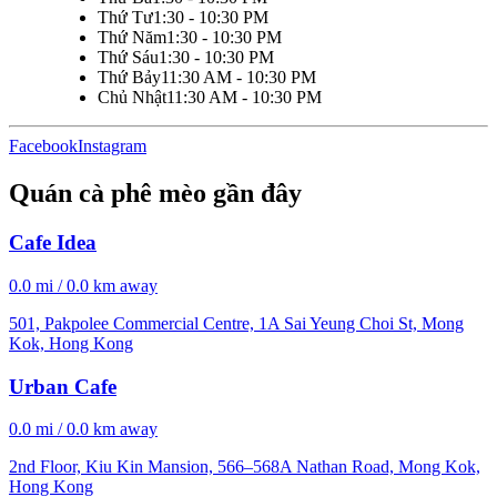
Thứ Tư
1:30 - 10:30 PM
Thứ Năm
1:30 - 10:30 PM
Thứ Sáu
1:30 - 10:30 PM
Thứ Bảy
11:30 AM - 10:30 PM
Chủ Nhật
11:30 AM - 10:30 PM
Facebook
Instagram
Quán cà phê mèo gần đây
Cafe Idea
0.0 mi / 0.0 km away
501, Pakpolee Commercial Centre, 1A Sai Yeung Choi St, Mong
Kok, Hong Kong
Urban Cafe
0.0 mi / 0.0 km away
2nd Floor, Kiu Kin Mansion, 566–568A Nathan Road, Mong Kok,
Hong Kong