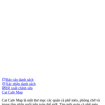
Báo cáo danh sách
Xác nhận danh sách
Đề xuất chỉnh sửa
Cat Cafe Map
Cat Cafe Map là một thư mục các quán cà phê mèo, phòng chờ và
trung tâm nhận nuôi trên toàn thế giới. Tìm một quán cà phê mèo