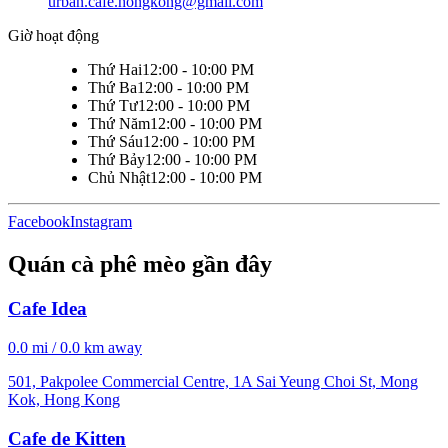
urban.cafe.hongkong@gmail.com
Giờ hoạt động
Thứ Hai
12:00 - 10:00 PM
Thứ Ba
12:00 - 10:00 PM
Thứ Tư
12:00 - 10:00 PM
Thứ Năm
12:00 - 10:00 PM
Thứ Sáu
12:00 - 10:00 PM
Thứ Bảy
12:00 - 10:00 PM
Chủ Nhật
12:00 - 10:00 PM
Facebook
Instagram
Quán cà phê mèo gần đây
Cafe Idea
0.0 mi / 0.0 km away
501, Pakpolee Commercial Centre, 1A Sai Yeung Choi St, Mong
Kok, Hong Kong
Cafe de Kitten