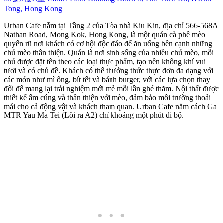
Tong, Hong Kong
Urban Cafe nằm tại Tầng 2 của Tòa nhà Kiu Kin, địa chỉ 566-568A
Nathan Road, Mong Kok, Hong Kong, là một quán cà phê mèo
quyến rũ nơi khách có cơ hội độc đáo để ăn uống bên cạnh những
chú mèo thân thiện. Quán là nơi sinh sống của nhiều chú mèo, mỗi
chú được đặt tên theo các loại thực phẩm, tạo nên không khí vui
tươi và có chủ đề. Khách có thể thưởng thức thực đơn đa dạng với
các món như mì ống, bít tết và bánh burger, với các lựa chọn thay
đổi để mang lại trải nghiệm mới mẻ mỗi lần ghé thăm. Nội thất được
thiết kế ấm cúng và thân thiện với mèo, đảm bảo môi trường thoải
mái cho cả động vật và khách tham quan. Urban Cafe nằm cách Ga
MTR Yau Ma Tei (Lối ra A2) chỉ khoảng một phút đi bộ.