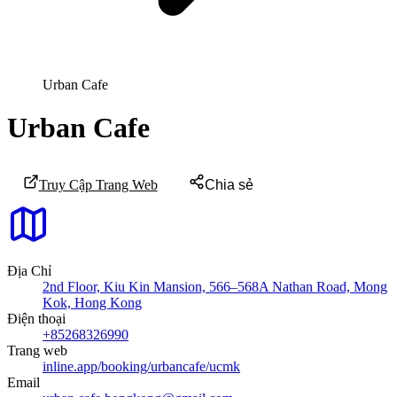
Urban Cafe
Urban Cafe
Truy Cập Trang Web
Chia sẻ
Địa Chỉ
2nd Floor, Kiu Kin Mansion, 566–568A Nathan Road, Mong
Kok, Hong Kong
Điện thoại
+85268326990
Trang web
inline.app/booking/urbancafe/ucmk
Email