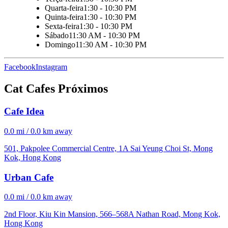
Quarta-feira
1:30 - 10:30 PM
Quinta-feira
1:30 - 10:30 PM
Sexta-feira
1:30 - 10:30 PM
Sábado
11:30 AM - 10:30 PM
Domingo
11:30 AM - 10:30 PM
Facebook
Instagram
Cat Cafes Próximos
Cafe Idea
0.0 mi / 0.0 km away
501, Pakpolee Commercial Centre, 1A Sai Yeung Choi St, Mong
Kok, Hong Kong
Urban Cafe
0.0 mi / 0.0 km away
2nd Floor, Kiu Kin Mansion, 566–568A Nathan Road, Mong Kok,
Hong Kong