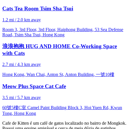
Cats Tea Room Tsim Sha Tsui
1.2 mi / 2.0 km away
Room 3, 3rd Floor, 3rd Floor, Haiphong Building, 53 Sea Defense
Road, Tsim Sha Tsui, Hong Kong
浪浪抱抱 HUG AND HOME Co-Working Space
with Cats
2.7 mi / 4.3 km away
Hong Kong, Wan Chai, Anton St, Anton Building, 一號10樓
Meow Plus Space Cat Cafe
3.5 mi / 5.7 km away
60號5樓C室 Camel Paint Building Block 3, Hoi Yuen Rd, Kwun
Tong, Hong Kong
Cafe de Kitten é um café de gatos localizado no bairro de Mongkok.
Possui uma equipe amigável e cerca de meia dúzia de gatinhos