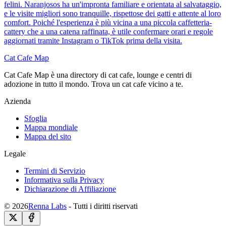
felini. Naranjosos ha un'impronta familiare e orientata al salvataggio,
e le visite migliori sono tranquille, rispettose dei gatti e attente al loro
comfort. Poiché l'esperienza è più vicina a una piccola caffetteria-
cattery che a una catena raffinata, è utile confermare orari e regole
aggiornati tramite Instagram o TikTok prima della visita.
Cat Cafe Map
Cat Cafe Map è una directory di cat cafe, lounge e centri di
adozione in tutto il mondo. Trova un cat cafe vicino a te.
Azienda
Sfoglia
Mappa mondiale
Mappa del sito
Legale
Termini di Servizio
Informativa sulla Privacy
Dichiarazione di Affiliazione
© 2026
Renna Labs
- Tutti i diritti riservati