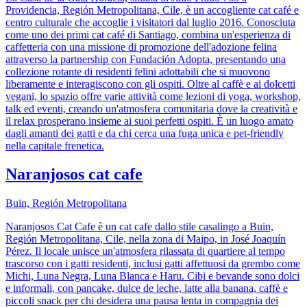
Providencia, Región Metropolitana, Cile, è un accogliente cat café e
centro culturale che accoglie i visitatori dal luglio 2016. Conosciuta
come uno dei primi cat café di Santiago, combina un'esperienza di
caffetteria con una missione di promozione dell'adozione felina
attraverso la partnership con Fundación Adopta, presentando una
collezione rotante di residenti felini adottabili che si muovono
liberamente e interagiscono con gli ospiti. Oltre al caffè e ai dolcetti
vegani, lo spazio offre varie attività come lezioni di yoga, workshop,
talk ed eventi, creando un'atmosfera comunitaria dove la creatività e
il relax prosperano insieme ai suoi perfetti ospiti. È un luogo amato
dagli amanti dei gatti e da chi cerca una fuga unica e pet-friendly
nella capitale frenetica.
Naranjosos cat cafe
Buin, Región Metropolitana
Naranjosos Cat Cafe è un cat cafe dallo stile casalingo a Buin,
Región Metropolitana, Cile, nella zona di Maipo, in José Joaquín
Pérez. Il locale unisce un'atmosfera rilassata di quartiere al tempo
trascorso con i gatti residenti, inclusi gatti affettuosi da grembo come
Michi, Luna Negra, Luna Blanca e Haru. Cibi e bevande sono dolci
e informali, con pancake, dulce de leche, latte alla banana, caffè e
piccoli snack per chi desidera una pausa lenta in compagnia dei