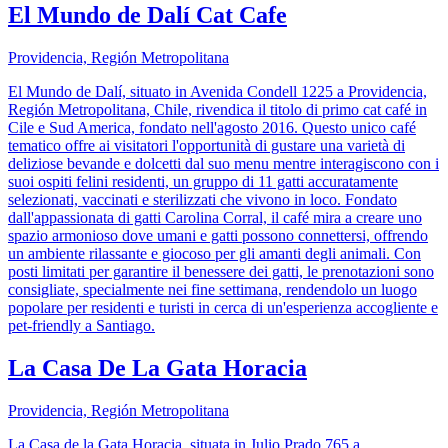
El Mundo de Dalí Cat Cafe
Providencia, Región Metropolitana
El Mundo de Dalí, situato in Avenida Condell 1225 a Providencia,
Región Metropolitana, Chile, rivendica il titolo di primo cat café in
Cile e Sud America, fondato nell'agosto 2016. Questo unico café
tematico offre ai visitatori l'opportunità di gustare una varietà di
deliziose bevande e dolcetti dal suo menu mentre interagiscono con i
suoi ospiti felini residenti, un gruppo di 11 gatti accuratamente
selezionati, vaccinati e sterilizzati che vivono in loco. Fondato
dall'appassionata di gatti Carolina Corral, il café mira a creare uno
spazio armonioso dove umani e gatti possono connettersi, offrendo
un ambiente rilassante e giocoso per gli amanti degli animali. Con
posti limitati per garantire il benessere dei gatti, le prenotazioni sono
consigliate, specialmente nei fine settimana, rendendolo un luogo
popolare per residenti e turisti in cerca di un'esperienza accogliente e
pet-friendly a Santiago.
La Casa De La Gata Horacia
Providencia, Región Metropolitana
La Casa de la Gata Horacia, situata in Julio Prado 765 a