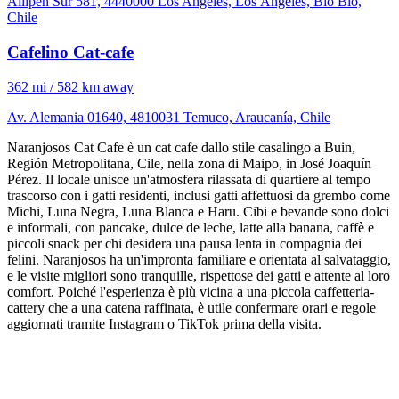
Allipen Sur 581, 4440000 Los Angeles, Los Ángeles, Bío Bío,
Chile
Cafelino Cat-cafe
362 mi / 582 km away
Av. Alemania 01640, 4810031 Temuco, Araucanía, Chile
Naranjosos Cat Cafe è un cat cafe dallo stile casalingo a Buin,
Región Metropolitana, Cile, nella zona di Maipo, in José Joaquín
Pérez. Il locale unisce un'atmosfera rilassata di quartiere al tempo
trascorso con i gatti residenti, inclusi gatti affettuosi da grembo come
Michi, Luna Negra, Luna Blanca e Haru. Cibi e bevande sono dolci
e informali, con pancake, dulce de leche, latte alla banana, caffè e
piccoli snack per chi desidera una pausa lenta in compagnia dei
felini. Naranjosos ha un'impronta familiare e orientata al salvataggio,
e le visite migliori sono tranquille, rispettose dei gatti e attente al loro
comfort. Poiché l'esperienza è più vicina a una piccola caffetteria-
cattery che a una catena raffinata, è utile confermare orari e regole
aggiornati tramite Instagram o TikTok prima della visita.