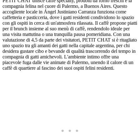
PETIT CHAT unisce caffè specialty, prodotti da forno freschi e la
compagnia felina nel cuore di Palermo, a Buenos Aires. Questo
accogliente locale in Ángel Justiniano Carranza funziona come
caffetteria e pasticceria, dove i gatti residenti condividono lo spazio
con gli ospiti in cerca di un'atmosfera rilassata. Il caffè propone piatti
per il brunch insieme al suo menù di caffè, rendendolo ideale per
una visita mattutina o una tranquilla pausa pomeridiana. Con una
valutazione di 4,5 da parte dei visitatori, PETIT CHAT si è ritagliato
uno spazio tra gli amanti dei gatti nella capitale argentina, per chi
desidera gustare cibo e bevande di qualità trascorrendo del tempo in
compagnia di gatti amichevoli. L'ambiente intimo offre una
piacevole fuga dalle vie animate di Palermo, unendo il calore di un
caffè di quartiere al fascino dei suoi ospiti felini residenti.