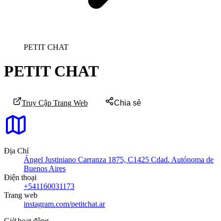
PETIT CHAT
PETIT CHAT
Truy Cập Trang Web
Chia sẻ
Địa Chỉ
Ángel Justiniano Carranza 1875, C1425 Cdad. Autónoma de
Buenos Aires
Điện thoại
+541160031173
Trang web
instagram.com/petitchat.ar
Giờ hoạt động