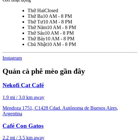
Thứ Hai
Closed
Thứ Ba
10 AM - 8 PM
Thứ Tư
10 AM - 8 PM
Thứ Năm
10 AM - 8 PM
Thứ Sáu
10 AM - 8 PM
Thứ Bảy
10 AM - 8 PM
Chủ Nhật
10 AM - 8 PM
Instagram
Quán cà phê mèo gần đây
Nekofi Cat Café
1.9 mi / 3.0 km away
Mendoza 1751, C1428 Cdad. Autónoma de Buenos Aires,
Argentina
Café Con Gatos
2.2 mi / 3.5 km away