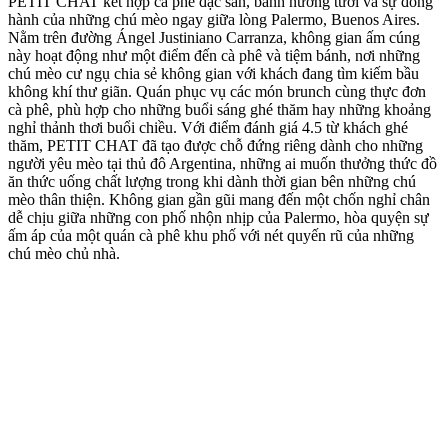
PETIT CHAT kết hợp cà phê đặc sản, bánh nướng tươi và sự đồng
hành của những chú mèo ngay giữa lòng Palermo, Buenos Aires.
Nằm trên đường Ángel Justiniano Carranza, không gian ấm cúng
này hoạt động như một điểm đến cà phê và tiệm bánh, nơi những
chú mèo cư ngụ chia sẻ không gian với khách đang tìm kiếm bầu
không khí thư giãn. Quán phục vụ các món brunch cùng thực đơn
cà phê, phù hợp cho những buổi sáng ghé thăm hay những khoảng
nghỉ thảnh thơi buổi chiều. Với điểm đánh giá 4.5 từ khách ghé
thăm, PETIT CHAT đã tạo được chỗ đứng riêng dành cho những
người yêu mèo tại thủ đô Argentina, những ai muốn thưởng thức đồ
ăn thức uống chất lượng trong khi dành thời gian bên những chú
mèo thân thiện. Không gian gần gũi mang đến một chốn nghỉ chân
dễ chịu giữa những con phố nhộn nhịp của Palermo, hòa quyện sự
ấm áp của một quán cà phê khu phố với nét quyến rũ của những
chú mèo chủ nhà.