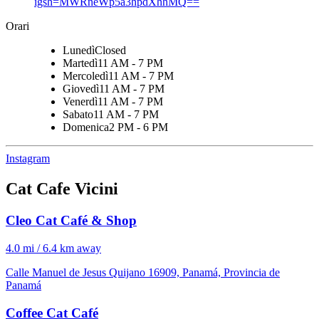
igsh=MWRneWp5a3hpdXhhMQ==
Orari
Lunedì
Closed
Martedì
11 AM - 7 PM
Mercoledì
11 AM - 7 PM
Giovedì
11 AM - 7 PM
Venerdì
11 AM - 7 PM
Sabato
11 AM - 7 PM
Domenica
2 PM - 6 PM
Instagram
Cat Cafe Vicini
Cleo Cat Café & Shop
4.0 mi / 6.4 km away
Calle Manuel de Jesus Quijano 16909, Panamá, Provincia de
Panamá
Coffee Cat Café