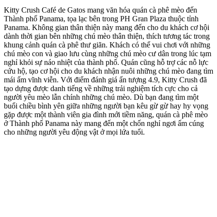
Kitty Crush Café de Gatos mang văn hóa quán cà phê mèo đến
Thành phố Panama, tọa lạc bên trong PH Gran Plaza thuộc tỉnh
Panama. Không gian thân thiện này mang đến cho du khách cơ hội
dành thời gian bên những chú mèo thân thiện, thích tương tác trong
khung cảnh quán cà phê thư giãn. Khách có thể vui chơi với những
chú mèo con và giao lưu cùng những chú mèo cư dân trong lúc tạm
nghỉ khỏi sự náo nhiệt của thành phố. Quán cũng hỗ trợ các nỗ lực
cứu hộ, tạo cơ hội cho du khách nhận nuôi những chú mèo đang tìm
mái ấm vĩnh viễn. Với điểm đánh giá ấn tượng 4.9, Kitty Crush đã
tạo dựng được danh tiếng về những trải nghiệm tích cực cho cả
người yêu mèo lẫn chính những chú mèo. Dù bạn đang tìm một
buổi chiều bình yên giữa những người bạn kêu gừ gừ hay hy vọng
gặp được một thành viên gia đình mới tiềm năng, quán cà phê mèo
ở Thành phố Panama này mang đến một chốn nghỉ ngơi ấm cúng
cho những người yêu động vật ở mọi lứa tuổi.