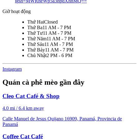
igsh=MWRneWp5a3hpdXhhMQ==
Giờ hoạt động
Thứ Hai
Closed
Thứ Ba
11 AM - 7 PM
Thứ Tư
11 AM - 7 PM
Thứ Năm
11 AM - 7 PM
Thứ Sáu
11 AM - 7 PM
Thứ Bảy
11 AM - 7 PM
Chủ Nhật
2 PM - 6 PM
Instagram
Quán cà phê mèo gần đây
Cleo Cat Café & Shop
4.0 mi / 6.4 km away
Calle Manuel de Jesus Quijano 16909, Panamá, Provincia de
Panamá
Coffee Cat Café