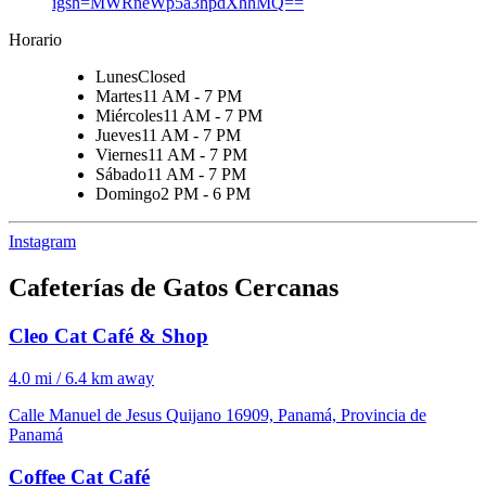
igsh=MWRneWp5a3hpdXhhMQ==
Horario
Lunes
Closed
Martes
11 AM - 7 PM
Miércoles
11 AM - 7 PM
Jueves
11 AM - 7 PM
Viernes
11 AM - 7 PM
Sábado
11 AM - 7 PM
Domingo
2 PM - 6 PM
Instagram
Cafeterías de Gatos Cercanas
Cleo Cat Café & Shop
4.0 mi / 6.4 km away
Calle Manuel de Jesus Quijano 16909, Panamá, Provincia de
Panamá
Coffee Cat Café