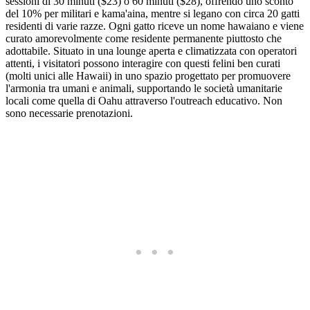
sessioni di 30 minuti ($23) o 60 minuti ($28), offrendo uno sconto
del 10% per militari e kama'aina, mentre si legano con circa 20 gatti
residenti di varie razze. Ogni gatto riceve un nome hawaiano e viene
curato amorevolmente come residente permanente piuttosto che
adottabile. Situato in una lounge aperta e climatizzata con operatori
attenti, i visitatori possono interagire con questi felini ben curati
(molti unici alle Hawaii) in uno spazio progettato per promuovere
l'armonia tra umani e animali, supportando le società umanitarie
locali come quella di Oahu attraverso l'outreach educativo. Non
sono necessarie prenotazioni.