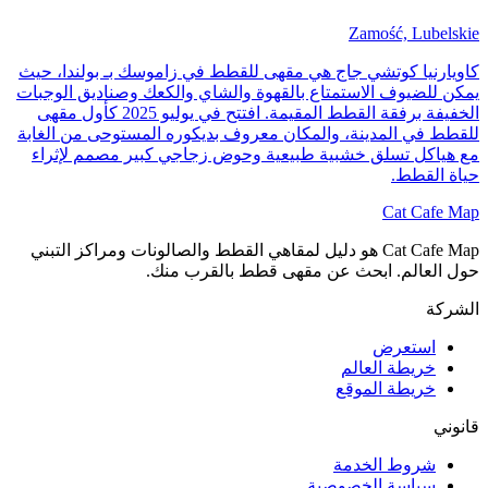
Zamość, Lubelskie
كاويارنيا كوتشي جاج هي مقهى للقطط في زاموسك بـ بولندا، حيث
يمكن للضيوف الاستمتاع بالقهوة والشاي والكعك وصناديق الوجبات
الخفيفة برفقة القطط المقيمة. افتتح في يوليو 2025 كأول مقهى
للقطط في المدينة، والمكان معروف بديكوره المستوحى من الغابة
مع هياكل تسلق خشبية طبيعية وحوض زجاجي كبير مصمم لإثراء
حياة القطط.
Cat Cafe Map
Cat Cafe Map هو دليل لمقاهي القطط والصالونات ومراكز التبني
حول العالم. ابحث عن مقهى قطط بالقرب منك.
الشركة
استعرض
خريطة العالم
خريطة الموقع
قانوني
شروط الخدمة
سياسة الخصوصية