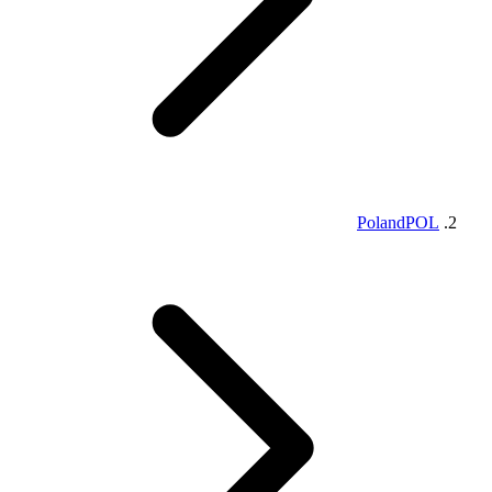
Poland
POL