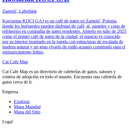
Zamość, Lubelskie
Kawiarnia KOCI GAJ es un café de gatos en Zamość, Polonia,
donde los huéspedes pueden disfrutar de café, té, pasteles y cajas de
refrigerios en compañía de gatos residentes. Abierto en julio de 2025
como el primer café de gatos de la ciudad, el espacio es conocido
por su interior inspirado en la jungla con estructuras de escalada de
madera natural y un gran vivario de estilo acuario construido para el
enriquecimiento felino.
Cat Cafe Map
Cat Cafe Map es un directorio de cafeterías de gatos, salones y
centros de adopción en todo el mundo. Encuentra una cafetería de
gatos cerca de ti.
Empresa
Explorar
Mapa Mundial
Mapa del Sitio
Legal