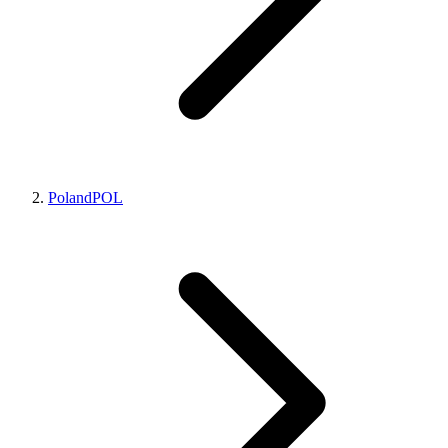
Poland
POL