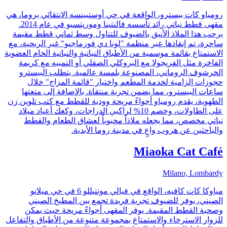
رومياو كات بيسترو، الواقعة في حي أوستيينسه الانتقائي بروما، هي
مقهى قطط نباتي رائد تأسسه فالنتينا وموريتسيو في عام 2014.
يرحب هذا الملاذ الأنيق بالضيوف للتناول وسط ثماني قطط مقيمة
ساحرة، تم إنقاذها عبر منظمة "لونا دي فورماجيو" غير الربحية، مع
الاستمتاع بقائمة موسمية من الأطباق النباتية والنباتية الخام العضوية
الفاخرة مثل الفريجولا مع البروكلي الصقلي أو التمبيه مع كريمة
الخرشوف الروماني، المصنوعة بلمسة عالمية. يتطلب البيسترو
حجوزات إلزامية لخدمة المطعم واختيار "قائمة المزاج" خلال
ساعات البيسترو، مما يضمن تجربة منتقاة. بالإضافة إلى متعتها
الطهوية، يقدم رومياو أجواءً مريحة وودية للقطط مع كتب تلوين زن
على الطاولات، وخصم 10% لراكبي الدراجات، وكعك أعياد ميلاد
نباتي مخصص، مما يجعله ملاذاً محبوباً لعشاق الطعام والقطط
والباحثين عن هروب واعٍ في مدينة روما الأبدية.
Miaoka Cat Café
Milano, Lombardy
مياوكا كات كافيه، الواقع في فيالي مونتيللو 6 في حي ميلانو
الصيني، يوفر للضيوف تجربة فريدة تجمع بين المطبخ الصيني
وصحبة القطط المقيمة. يوفر المقهى أجواءً مريحة حيث يمكن
للزوار الاسترخاء والاستمتاع بمجموعة متنوعة من الأطباق والتفاعل