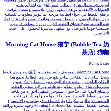
Di Cane In Gatto هو مقهى قطط يقع في مارتينياكّو، ضمن مقاطعة
أوديني في شمال شرق إيطاليا. باسمٍ يلمّح بطرافة إلى عالم
الحيوانات الأليفة، يدعو هذا المقهى زواره للاستمتاع بقضاء الوقت
برفقة القطط في أجواء إيطالية مريحة. لم تتوفر معلومات تفصيلية
حول أجواء المقهى، والقطط المقيمة، وقائمة المشروبات عند إعداد
هذه القائمة. يُنصح عشاق القطط الذين يزورون منطقة فريولي-
فينيتسيا جوليا بالتواصل مع المقهى مباشرةً للحصول على أحدث
التفاصيل.
Morning Cat House 猫宁 (Bubble Tea 奶
茶店) 猫咖
Roma, Lazio
Morning Cat House، المعروف بالصينية باسم 猫宁، هو مقهى قطط
ومحل شاي بابل الفقاعي ساحر يقع في روما، إيطاليا. يجمع هذا
المكان الدافئ بين متعة قضاء الوقت مع القطط وتشكيلة من
مشروبات شاي البابل، ليقدّم بيئة هادئة ومرحّبة لمحبي القطط
وعشاق البوبا على حدٍّ سواء. يستوحي المقهى أجواءه من ثقافة
مقاهي القطط الآسيوية، مما يخلق جواً مميزاً وجذاباً في قلب
العاصمة الإيطالية. يمكن للزوار احتساء مشروباتهم مع الاستمتاع
بصحبة القطط المقيمة. يُعدّ Morning Cat House وجهة مميزة ورائعة
لكل من يبحث عن ملاذ هادئ وصديق للقطط في روما.