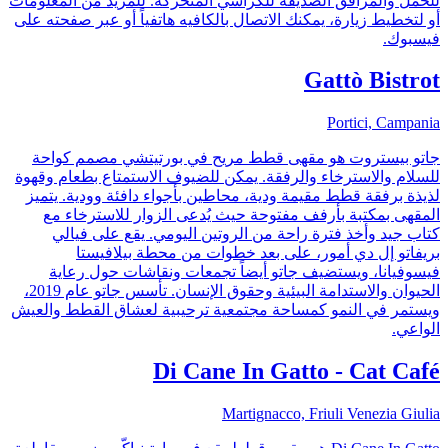
للحمل والمرافق الصديقة للكراسي المتحركة. للمزيد من المعلومات
أو لتخطيط زيارة، يمكنك الاتصال بالكافيه هاتفياً أو عبر صفحته على
فيسبوك.
Gattò Bistrot
Portici, Campania
جاتو بيستروت هو مقهى قطط مريح في بورتيتشي مصمم كواحة
للسلام والاسترخاء والرفقة. يمكن للضيوف الاستمتاع بطعام وقهوة
لذيذة برفقة قطط مقيمة ودية، محاطين بأجواء دافئة وودية. يتميز
المقهى بمكتبة بأرفف مفتوحة حيث يُدعى الزوار للاسترخاء مع
كتاب جيد وأخذ فترة راحة من الروتين اليومي. يقع على فيالي
بريفاتو إل دي أمور، على بعد خطوات من محطة بيلافيستا
فيسوفيانا، ويستضيف جاتو أيضاً تجمعات ونقاشات حول رعاية
الحيوان والاستدامة البيئية وحقوق الإنسان. تأسس جاتو عام 2019،
ويستمر في النمو كمساحة مجتمعية ترحيبية لعشاق القطط والعيش
الواعي.
Di Cane In Gatto - Cat Café
Martignacco, Friuli Venezia Giulia