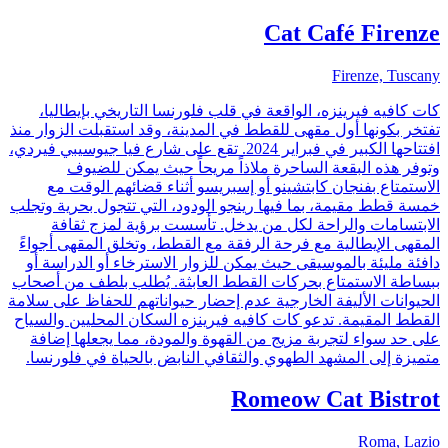
Cat Café Firenze
Firenze, Tuscany
كات كافيه فيرينزه، الواقعة في قلب فلورنسا التاريخي بإيطاليا،
تفتخر بكونها أول مقهى للقطط في المدينة، وقد استقبلت الزوار منذ
افتتاحها الكبير في فبراير 2024. تقع على شارع فيا جيوسيبي فيردي،
وتوفر هذه البقعة الساحرة ملاذاً مريحاً حيث يمكن للضيوف
الاستمتاع بفنجان كابتشينو أو إسبريسو أثناء قضائهم الوقت مع
خمسة قطط مقيمة، بما فيها رينجو الودود، التي تتجول بحرية وتجلب
الابتسامات والراحة لكل من يدخل. تأسست برؤية لمزج ثقافة
المقهى الإيطالية مع فرحة الرفقة مع القطط، وتخلق المقهى أجواءً
دافئة مليئة بالموسيقى حيث يمكن للزوار الاسترخاء أو الدراسة أو
ببساطة الاستمتاع بحركات القطط العابثة. يُطلب بلطف من أصحاب
الحيوانات الأليفة الخارجية عدم إحضار حيواناتهم للحفاظ على سلامة
القطط المقيمة. تدعو كات كافيه فيرينزه السكان المحليين والسياح
على حد سواء لتجربة مزيج من القهوة والمودة، مما يجعلها إضافة
متميزة إلى المشهد الطهوي والثقافي النابض بالحياة في فلورنسا.
Romeow Cat Bistrot
Roma, Lazio