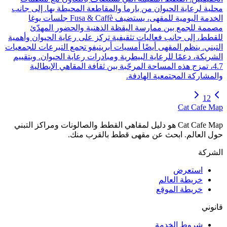
محلية لرعاية الحيوان من بارما والمقاطعة المحيطة بها. إلى جانب
الخدمة اليومية للمقهى، يستضيف Fusa & Caffè جلسات يوغا
مصممة للجمع بين ممارسة اليقظة الذهنية والحضور المهدّئ
للقطط، إلى جانب فعاليات تثقيفية تركز على رعاية الحيوان وأهمية
التبني. ينظم المقهى أيضًا أمسيات أبريتيفو تجمع التبرعات للجمعيات
الشريكة، دعمًا للرعاية البيطرية ومبادرات رعاية الحيوان. وبتقييم
4.7، تمزج هذه المساحة المرحّبة بين ثقافة المقاهي الإيطالية
والمشاركة المجتمعية الهادفة.
1
2
Cat Cafe Map
Cat Cafe Map هو دليل لمقاهي القطط والصالونات ومراكز التبني
حول العالم. ابحث عن مقهى قطط بالقرب منك.
الشركة
استعرض
خريطة العالم
خريطة الموقع
قانوني
شروط الخدمة