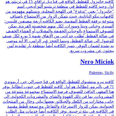
كافيه جاتيزول للقطط، الواقع في فيا ديل ترافاي 15 في ترينتو، هو
أول وحيد كافيه للقطط في منطقة ترينتينو ألتو أديجي. اسم
"جاتيزول" يعني "تدغدغ" في اللهجة المحلية، ويستلهم مفهومه من
كافيهات نيكو اليابانية، حيث يتمكن الزوار من الاستمتاع بأصناف
متنوعة برفقة القطط المقيمة. يضم الكافيه أربعة مضيفين فلينيين:
ألسيدي وجياني ونينا وسوزان، لكل منهم شخصيته الفريدة. يمكن
للضيوف الاستمتاع بالوجبات الخفيفة والمقبلات أو العشاء الخفيف
في صالة القطط. يُطلب حد أدنى من الإنفاق بقيمة 5 يورو لكل ضيف
للوصول إلى صالة القطط، وبينما الحجز غير إلزامي، إلا أنه موصى
به بشدة لضمان التوفر. يتميز الكافيه أيضاً بمنطقة بار تقليدية لمن
يبحثون عن مشروب سريع.
Nero Miciok
Palermo, Sicily
كافيه نيرو ميتشيوك للقطط، الواقع في فيا جينيرالي جي. أريموندي
71 في باليرمو، إيطاليا، هو أول كافيه للقطط في جنوب إيطاليا. يوفر
هذا المقهى الدافئ للضيوف فرصة الاستمتاع بمجموعة متنوعة من
المشروبات، بما في ذلك القهوة والشاي والمشروبات الكحولية، إلى
جانب مختارات من الكعك والجيلاتو، بعضها نباتي وخالٍ من المنتجات
الحيوانية. يمكن للزوار الاسترخاء والتفاعل مع تسعة قطط مقيمة
في الكافيه في بيئة ترحيبية. يوفر الكافيه أيضاً خدمات مثل الطلب