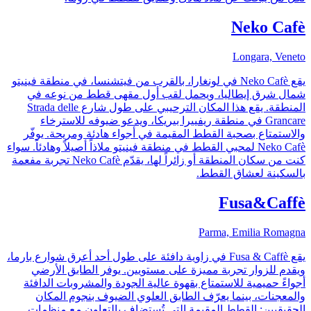
Neko Cafè
Longara, Veneto
يقع Neko Cafè في لونغارا، بالقرب من فيتشنسا، في منطقة فينيتو
شمال شرق إيطاليا، ويحمل لقب أول مقهى قطط من نوعه في
المنطقة. يقع هذا المكان الترحيبي على طول شارع Strada delle
Grancare في منطقة ريفييرا بيريكا، ويدعو ضيوفه للاسترخاء
والاستمتاع بصحبة القطط المقيمة في أجواء هادئة ومريحة. يوفّر
Neko Cafè لمحبي القطط في منطقة فينيتو ملاذاً أصيلاً وهادئاً. سواء
كنت من سكان المنطقة أو زائراً لها، يقدّم Neko Cafè تجربة مفعمة
بالسكينة لعشاق القطط.
Fusa&Caffè
Parma, Emilia Romagna
يقع Fusa & Caffè في زاوية دافئة على طول أحد أعرق شوارع بارما،
ويقدم للزوار تجربة مميزة على مستويين. يوفر الطابق الأرضي
أجواءً حميمية للاستمتاع بقهوة عالية الجودة والمشروبات الدافئة
والمعجنات، بينما يعرّف الطابق العلوي الضيوف بنجوم المكان
الحقيقيين: القطط المقيمة التي تُستضاف بالتعاون مع منظمات