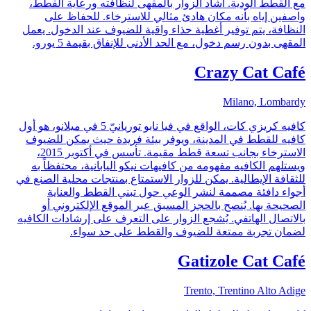
مع القطط الودية. أشاد الزوار بالمقهى لنظافته ورعاية القطط،
واصفين إياه بأنه مكان هادئ مثالي للاسترخاء. للحفاظ على
النظافة، يتم توفير أغطية حذاء واقية للضيوف عند الدخول. يعمل
المقهى بدون رسم دخول، مع الحد الأدنى للإنفاق بقيمة 5 يورو.
Crazy Cat Café
Milano, Lombardy
كافيه كريزي كات، الواقع في فيا نابو توريانيّ 5 في ميلانو، هو أول
كافيه للقطط في المدينة، ويوفر بيئة فريدة حيث يمكن للضيوف
الاسترخاء بجانب تسعة قطط مقيمة. تأسس في أكتوبر 2015،
ويستلهم الكافيه مفهومه من كافيهات نيكو اليابانية، محتفظاً به
للثقافة الإيطالية. يمكن للزوار الاستمتاع بمنتجات محلية الصنع في
أجواء دافئة مصممة لنشر الوعي حول تبني القطط والعناية
الصحيحة بها. يُنصح بالحجز المسبق عبر الموقع الإلكتروني أو
بالاتصال الهاتفي. يُشجع الزوار على التعرف على إرشادات الكافيه
لضمان تجربة ممتعة للضيوف والقطط على حد سواء.
Gatizole Cat Café
Trento, Trentino Alto Adige