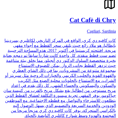
Cat Cafè di Chry
Cagliari, Sardinia
كات كافيه دي كري، الواقع في المركز التاريخي لكاغليري بسردينيا
بإيطاليا، هو ملاذ رائع حيث يلتقي سحر القطط مع أجواء مقهى
مريحة. افتتحته كريستينا في أكتوبر 2017، هذه المساحة الترحيبية
تضم ست قطط منقذة، كل واحدة كانت شارداً سابقاً تم دمجه بعناية
بخبرة متخصصة السلوك الدكتور دي أنجيلو، مما يخلق بيئة متناغمة
حيث تزدهر القطط بجانب الزوار. يمكن للضيوف الاستمتاع
بمجموعة متنوعة من المشروبات، بما في ذلك الشاي العطري
والقهوة القوية والحليب الكريمي والخيارات الروحية مثل سبريتز أو
الشراب، مع الاستمتاع بالحلويات محلية الصنع مثل الكريب
والسكون والبسكويتي والحساء الشهي، كل ذلك يقدم في إعداد
مريح مستوحى من إيطاليا. يقع بشكل مريح بالقرب من كنيسة سان
جياكومو، يوفر المقهى تجربة ميسورة التكلفة لعشاق القطط الذين
يتطلعون للاسترخاء والتواصل مع قططه الاجتماعية. مع الموظفين
الودودين والخدمة السريعة والتصميم الذي يسهل الوصول إليه
بالكراسي المتحركة، يوفر كات كافيه دي كري مزيجاً مريحاً من
المجتمع والهدوء وسط شوارع كاغليري النابضة بالحياة.