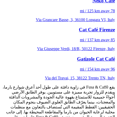
Neko Cafè
78 mi / 125 km away
Via Grancare Basse, 3, 36100 Longara VI, Italy
Cat Café Firenze
85 mi / 137 km away
Via Giuseppe Verdi, 18/R, 50122 Firenze, Italy
Gatizole Cat Café
96 mi / 154 km away
Via del Travai, 15, 38122 Trento TN, Italy
يقع Fusa & Caffè في زاوية دافئة على طول أحد أعرق شوارع بارما،
ويقدم للزوار تجربة مميزة على مستويين. يوفر الطابق الأرضي
أجواءً حميمية للاستمتاع بقهوة عالية الجودة والمشروبات الدافئة
والمعجنات، بينما يعرّف الطابق العلوي الضيوف بنجوم المكان
الحقيقيين: القطط المقيمة التي تُستضاف بالتعاون مع منظمات
محلية لرعاية الحيوان من بارما والمقاطعة المحيطة بها. إلى جانب
الخدمة اليومية للمقهى، يستضيف Fusa & Caffè جلسات يوغا