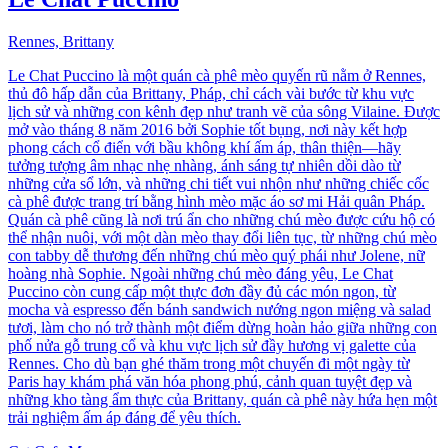
Rennes, Brittany
Le Chat Puccino là một quán cà phê mèo quyến rũ nằm ở Rennes,
thủ đô hấp dẫn của Brittany, Pháp, chỉ cách vài bước từ khu vực
lịch sử và những con kênh đẹp như tranh vẽ của sông Vilaine. Được
mở vào tháng 8 năm 2016 bởi Sophie tốt bụng, nơi này kết hợp
phong cách cổ điển với bầu không khí ấm áp, thân thiện—hãy
tưởng tượng âm nhạc nhẹ nhàng, ánh sáng tự nhiên dồi dào từ
những cửa sổ lớn, và những chi tiết vui nhộn như những chiếc cốc
cà phê được trang trí bằng hình mèo mặc áo sơ mi Hải quân Pháp.
Quán cà phê cũng là nơi trú ẩn cho những chú mèo được cứu hộ có
thể nhận nuôi, với một dàn mèo thay đổi liên tục, từ những chú mèo
con tabby dễ thương đến những chú mèo quý phái như Jolene, nữ
hoàng nhà Sophie. Ngoài những chú mèo đáng yêu, Le Chat
Puccino còn cung cấp một thực đơn đầy đủ các món ngon, từ
mocha và espresso đến bánh sandwich nướng ngon miệng và salad
tươi, làm cho nó trở thành một điểm dừng hoàn hảo giữa những con
phố nửa gỗ trung cổ và khu vực lịch sử đầy hương vị galette của
Rennes. Cho dù bạn ghé thăm trong một chuyến đi một ngày từ
Paris hay khám phá văn hóa phong phú, cảnh quan tuyệt đẹp và
những kho tàng ẩm thực của Brittany, quán cà phê này hứa hẹn một
trải nghiệm ấm áp đáng để yêu thích.