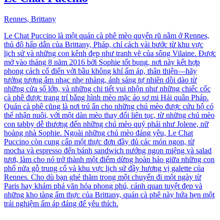
Rennes, Brittany
Le Chat Puccino là một quán cà phê mèo quyến rũ nằm ở Rennes,
thủ đô hấp dẫn của Brittany, Pháp, chỉ cách vài bước từ khu vực
lịch sử và những con kênh đẹp như tranh vẽ của sông Vilaine. Được
mở vào tháng 8 năm 2016 bởi Sophie tốt bụng, nơi này kết hợp
phong cách cổ điển với bầu không khí ấm áp, thân thiện—hãy
tưởng tượng âm nhạc nhẹ nhàng, ánh sáng tự nhiên dồi dào từ
những cửa sổ lớn, và những chi tiết vui nhộn như những chiếc cốc
cà phê được trang trí bằng hình mèo mặc áo sơ mi Hải quân Pháp.
Quán cà phê cũng là nơi trú ẩn cho những chú mèo được cứu hộ có
thể nhận nuôi, với một dàn mèo thay đổi liên tục, từ những chú mèo
con tabby dễ thương đến những chú mèo quý phái như Jolene, nữ
hoàng nhà Sophie. Ngoài những chú mèo đáng yêu, Le Chat
Puccino còn cung cấp một thực đơn đầy đủ các món ngon, từ
mocha và espresso đến bánh sandwich nướng ngon miệng và salad
tươi, làm cho nó trở thành một điểm dừng hoàn hảo giữa những con
phố nửa gỗ trung cổ và khu vực lịch sử đầy hương vị galette của
Rennes. Cho dù bạn ghé thăm trong một chuyến đi một ngày từ
Paris hay khám phá văn hóa phong phú, cảnh quan tuyệt đẹp và
những kho tàng ẩm thực của Brittany, quán cà phê này hứa hẹn một
trải nghiệm ấm áp đáng để yêu thích.