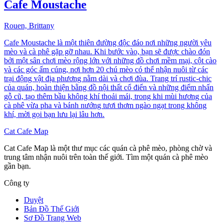
Cafe Moustache
Rouen, Brittany
Cafe Moustache là một thiên đường độc đáo nơi những người yêu
mèo và cà phê gặp gỡ nhau. Khi bước vào, bạn sẽ được chào đón
bởi một sân chơi mèo rộng lớn với những đồ chơi mềm mại, cột cào
và các góc ấm cúng, nơi hơn 20 chú mèo có thể nhận nuôi từ các
trại động vật địa phương nằm dài và chơi đùa. Trang trí rustic-chic
của quán, hoàn thiện bằng đồ nội thất cổ điển và những điểm nhấn
gỗ cũ, tạo thêm bầu không khí thoải mái, trong khi mùi hương của
cà phê vừa pha và bánh nướng tươi thơm ngào ngạt trong không
khí, mời gọi bạn lưu lại lâu hơn.
Cat Cafe Map
Cat Cafe Map là một thư mục các quán cà phê mèo, phòng chờ và
trung tâm nhận nuôi trên toàn thế giới. Tìm một quán cà phê mèo
gần bạn.
Công ty
Duyệt
Bản Đồ Thế Giới
Sơ Đồ Trang Web