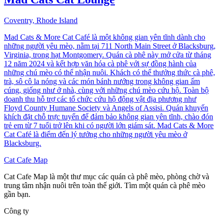
Coventry, Rhode Island
Mad Cats & More Cat Café là một không gian yên tĩnh dành cho
những người yêu mèo, nằm tại 711 North Main Street ở Blacksburg,
Virginia, trong hạt Montgomery. Quán cà phê này mở cửa từ tháng
12 năm 2024 và kết hợp văn hóa cà phê với sự đồng hành của
những chú mèo có thể nhận nuôi. Khách có thể thưởng thức cà phê,
trà, sô cô la nóng và các món bánh nướng trong không gian ấm
cúng, giống như ở nhà, cùng với những chú mèo cứu hộ. Toàn bộ
doanh thu hỗ trợ các tổ chức cứu hộ động vật địa phương như
Floyd County Humane Society và Angels of Assisi. Quán khuyến
khích đặt chỗ trực tuyến để đảm bảo không gian yên tĩnh, chào đón
trẻ em từ 7 tuổi trở lên khi có người lớn giám sát. Mad Cats & More
Cat Café là điểm đến lý tưởng cho những người yêu mèo ở
Blacksburg.
Cat Cafe Map
Cat Cafe Map là một thư mục các quán cà phê mèo, phòng chờ và
trung tâm nhận nuôi trên toàn thế giới. Tìm một quán cà phê mèo
gần bạn.
Công ty