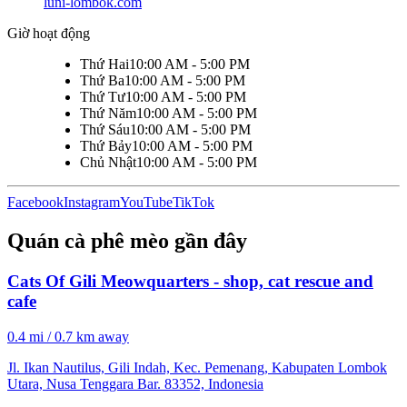
luni-lombok.com
Giờ hoạt động
Thứ Hai
10:00 AM - 5:00 PM
Thứ Ba
10:00 AM - 5:00 PM
Thứ Tư
10:00 AM - 5:00 PM
Thứ Năm
10:00 AM - 5:00 PM
Thứ Sáu
10:00 AM - 5:00 PM
Thứ Bảy
10:00 AM - 5:00 PM
Chủ Nhật
10:00 AM - 5:00 PM
Facebook
Instagram
YouTube
TikTok
Quán cà phê mèo gần đây
Cats Of Gili Meowquarters - shop, cat rescue and
cafe
0.4 mi / 0.7 km away
Jl. Ikan Nautilus, Gili Indah, Kec. Pemenang, Kabupaten Lombok
Utara, Nusa Tenggara Bar. 83352, Indonesia