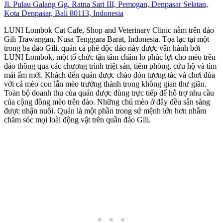
Jl. Pulau Galang Gg. Ratna Sari III, Pemogan, Denpasar Selatan,
Kota Denpasar, Bali 80113, Indonesia
LUNI Lombok Cat Cafe, Shop and Veterinary Clinic nằm trên đảo
Gili Trawangan, Nusa Tenggara Barat, Indonesia. Tọa lạc tại một
trong ba đảo Gili, quán cà phê độc đáo này được vận hành bởi
LUNI Lombok, một tổ chức tận tâm chăm lo phúc lợi cho mèo trên
đảo thông qua các chương trình triệt sản, tiêm phòng, cứu hộ và tìm
mái ấm mới. Khách đến quán được chào đón tương tác và chơi đùa
với cả mèo con lẫn mèo trưởng thành trong không gian thư giãn.
Toàn bộ doanh thu của quán được dùng trực tiếp để hỗ trợ nhu cầu
của cộng đồng mèo trên đảo. Những chú mèo ở đây đều sẵn sàng
được nhận nuôi. Quán là một phần trong sứ mệnh lớn hơn nhằm
chăm sóc mọi loài động vật trên quần đảo Gili.