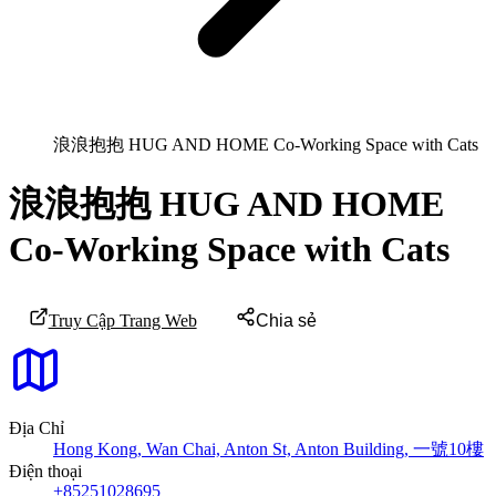
浪浪抱抱 HUG AND HOME Co-Working Space with Cats
浪浪抱抱 HUG AND HOME
Co-Working Space with Cats
Truy Cập Trang Web
Chia sẻ
Địa Chỉ
Hong Kong, Wan Chai, Anton St, Anton Building, 一號10樓
Điện thoại
+85251028695