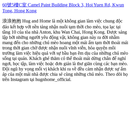
60號5樓C室 Camel Paint Building Block 3, Hoi Yuen Rd, Kwun
Tong, Hong Kong
浪浪抱抱 Hug and Home là một không gian làm việc chung độc
đáo kết hợp với nền tảng nhận nuôi tạm thời cho mèo, tọa lạc tại
tầng 10 của tòa nhà Anton, khu Wan Chai, Hong Kong. Được sáng
lập bởi những người yêu động vật, không gian này ra đời nhằm
mang đến cho những chú mèo hoang một mái ấm tạm thời thoải mái
trong thời gian chờ được nhận nuôi vĩnh viễn, hòa quyện môi
trường làm việc hiệu quả với sự bầu bạn êm dịu của những chú mèo
sống tại quán. Khách ghé thăm có thể thoải mái dừng chân để nghỉ
ngơi, học tập, làm việc hoặc đơn giản là thư giãn cùng các bạn mèo.
Đội ngũ hy vọng mỗi vị khách khi ra về đều cảm nhận được sự ấm
áp của một mái nhà được chia sẻ cùng những chú mèo. Theo dõi họ
trên Instagram tại hugnhome_official.