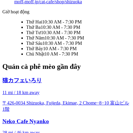
moff-moff.jp/cat-cafe/shop/shizuoka
Giờ hoạt động
Thứ Hai
10:30 AM - 7:30 PM
Thứ Ba
10:30 AM - 7:30 PM
Thứ Tư
10:30 AM - 7:30 PM
Thứ Năm
10:30 AM - 7:30 PM
Thứ Sáu
10:30 AM - 7:30 PM
Thứ Bảy
10 AM - 7:30 PM
Chủ Nhật
10 AM - 7:30 PM
Quán cà phê mèo gần đây
猫カフェいろり
11 mi / 18 km away
〒426-0034 Shizuoka, Fujieda, Ekimae, 2 Chome−8−10 富山ビル
1階
Neko Cafe Nyanko
28 mi / 46 km away