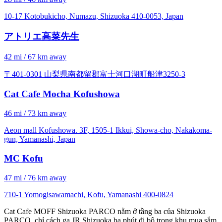
10-17 Kotobukicho, Numazu, Shizuoka 410-0053, Japan
アトリエ高菜先生
42 mi / 67 km away
〒401-0301 山梨県南都留郡富士河口湖町船津3250-3
Cat Cafe Mocha Kofushowa
46 mi / 73 km away
Aeon mall Kofushowa. 3F, 1505-1 Ikkui, Showa-cho, Nakakoma-
gun, Yamanashi, Japan
MC Kofu
47 mi / 76 km away
710-1 Yomogisawamachi, Kofu, Yamanashi 400-0824
Cat Cafe MOFF Shizuoka PARCO nằm ở tầng ba của Shizuoka
PARCO, chỉ cách ga JR Shizuoka ba phút đi bộ trong khu mua sắm