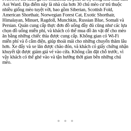
Aoi Ward. Địa điểm này là nhà của hơn 30 chú mèo cư trú thuộc
nhiều giống mèo tuyệt vời, bao gồm Siberian, Scottish Fold,
American Shorthair, Norwegian Forest Cat, Exotic Shorthair,
Himalayan, Minuet, Ragdoll, Munchkin, Russian Blue, Somali và
Persian. Quán cung cấp thực đơn đồ uống đầy đủ cũng như các lựa
chọn đồ uống miễn phí, và khách có thể mua đồ ăn vặt để cho mèo
ăn bằng những chiếc thìa được cung cấp. Không gian có Wi-Fi
miễn phí và ổ cắm điện, giúp thoải mái cho những chuyến thăm lâu
hơn. Xe đẩy và xe lăn được chào đón, và khách có giấy chứng nhận
khuyết tật được giảm giá vé vào cửa. Không cần đặt chỗ trước, vì
vậy khách có thể ghé vào và tận hưởng thời gian bên những chú
mèo.