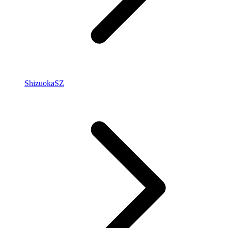
Shizuoka
SZ