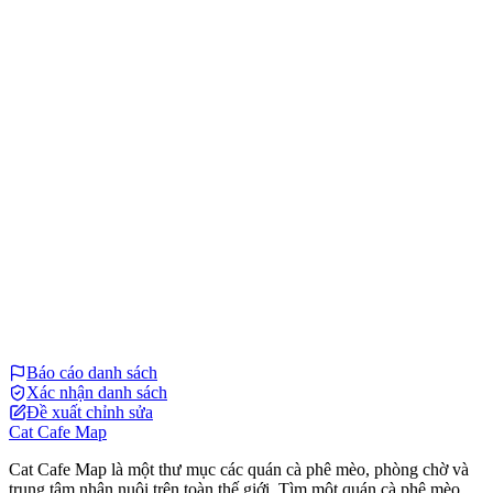
Báo cáo danh sách
Xác nhận danh sách
Đề xuất chỉnh sửa
Cat Cafe Map
Cat Cafe Map là một thư mục các quán cà phê mèo, phòng chờ và
trung tâm nhận nuôi trên toàn thế giới. Tìm một quán cà phê mèo