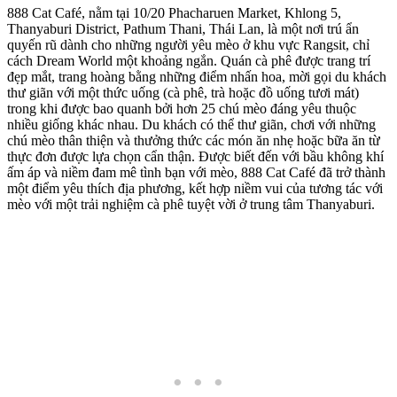
888 Cat Café, nằm tại 10/20 Phacharuen Market, Khlong 5,
Thanyaburi District, Pathum Thani, Thái Lan, là một nơi trú ẩn
quyến rũ dành cho những người yêu mèo ở khu vực Rangsit, chỉ
cách Dream World một khoảng ngắn. Quán cà phê được trang trí
đẹp mắt, trang hoàng bằng những điểm nhấn hoa, mời gọi du khách
thư giãn với một thức uống (cà phê, trà hoặc đồ uống tươi mát)
trong khi được bao quanh bởi hơn 25 chú mèo đáng yêu thuộc
nhiều giống khác nhau. Du khách có thể thư giãn, chơi với những
chú mèo thân thiện và thưởng thức các món ăn nhẹ hoặc bữa ăn từ
thực đơn được lựa chọn cẩn thận. Được biết đến với bầu không khí
ấm áp và niềm đam mê tình bạn với mèo, 888 Cat Café đã trở thành
một điểm yêu thích địa phương, kết hợp niềm vui của tương tác với
mèo với một trải nghiệm cà phê tuyệt vời ở trung tâm Thanyaburi.