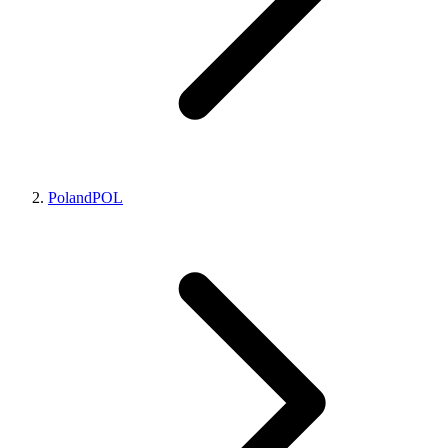
Poland
POL