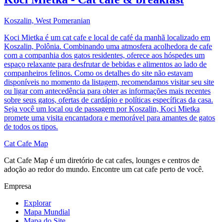
Koszalin, West Pomeranian
Koci Mietka é um cat cafe e local de café da manhã localizado em
Koszalin, Polônia. Combinando uma atmosfera acolhedora de cafe
com a companhia dos gatos residentes, oferece aos hóspedes um
espaço relaxante para desfrutar de bebidas e alimentos ao lado de
companheiros felinos. Como os detalhes do site não estavam
disponíveis no momento da listagem, recomendamos visitar seu site
ou ligar com antecedência para obter as informações mais recentes
sobre seus gatos, ofertas de cardápio e políticas específicas da casa.
Seja você um local ou de passagem por Koszalin, Koci Mietka
promete uma visita encantadora e memorável para amantes de gatos
de todos os tipos.
Cat Cafe Map
Cat Cafe Map é um diretório de cat cafes, lounges e centros de
adoção ao redor do mundo. Encontre um cat cafe perto de você.
Empresa
Explorar
Mapa Mundial
Mapa do Site