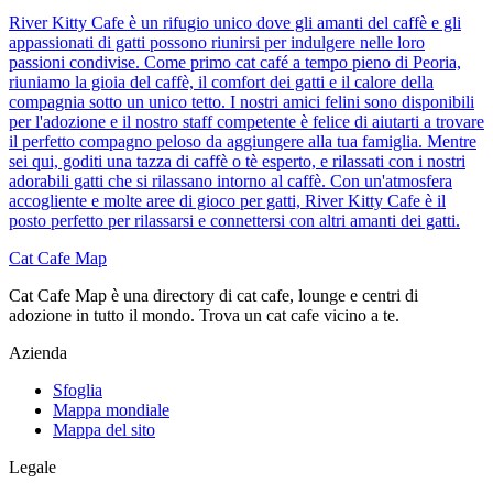
River Kitty Cafe è un rifugio unico dove gli amanti del caffè e gli
appassionati di gatti possono riunirsi per indulgere nelle loro
passioni condivise. Come primo cat café a tempo pieno di Peoria,
riuniamo la gioia del caffè, il comfort dei gatti e il calore della
compagnia sotto un unico tetto. I nostri amici felini sono disponibili
per l'adozione e il nostro staff competente è felice di aiutarti a trovare
il perfetto compagno peloso da aggiungere alla tua famiglia. Mentre
sei qui, goditi una tazza di caffè o tè esperto, e rilassati con i nostri
adorabili gatti che si rilassano intorno al caffè. Con un'atmosfera
accogliente e molte aree di gioco per gatti, River Kitty Cafe è il
posto perfetto per rilassarsi e connettersi con altri amanti dei gatti.
Cat Cafe Map
Cat Cafe Map è una directory di cat cafe, lounge e centri di
adozione in tutto il mondo. Trova un cat cafe vicino a te.
Azienda
Sfoglia
Mappa mondiale
Mappa del sito
Legale